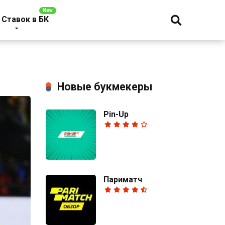
 Ставок в БК
Новые букмекеры
Pin-Up
Париматч