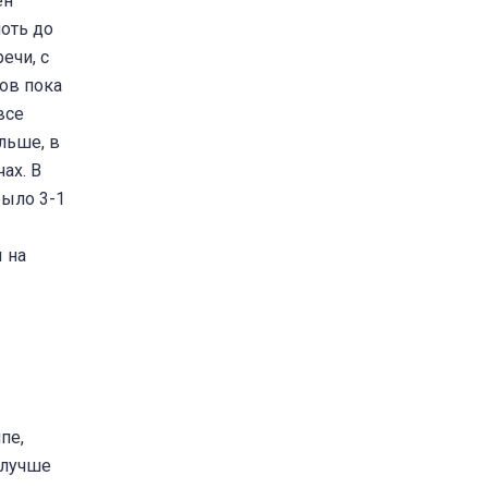
ен
оть до
ечи, с
ов пока
все
льше, в
ах. В
было 3-1
 на
пе,
 лучше