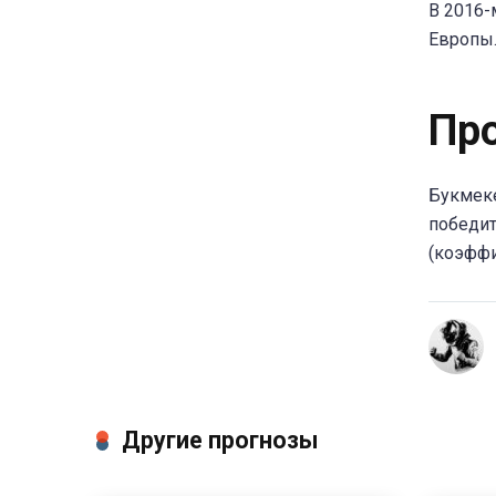
В 2016-
Европы.
Пр
Букмеке
победит
(коэффи
Другие прогнозы