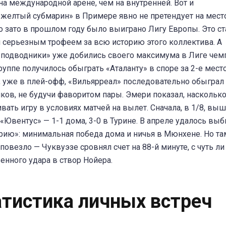
на международной арене, чем на внутренней. Вот и
«желтый субмарин» в Примере явно не претендует на мест
Но зато в прошлом году было выиграно Лигу Европы. Это ст
серьезным трофеем за всю историю этого коллектива. А
«подводники» уже добились своего максимума в Лиге чем
руппе получилось обыграть «Аталанту» в споре за 2-е место
 уже в плей-офф, «Вильярреал» последовательно обыграл
ков, не будучи фаворитом пары. Эмери показал, наскольк
вать игру в условиях матчей на вылет. Сначала, в 1/8, вы
«Ювентус» — 1-1 дома, 3-0 в Турине. В апреле удалось выб
рию»: минимальная победа дома и ничья в Мюнхене. Но та
 повезло — Чуквуэзе сровнял счет на 88-й минуте, с чуть ли
енного удара в створ Нойера.
тистика личных встреч