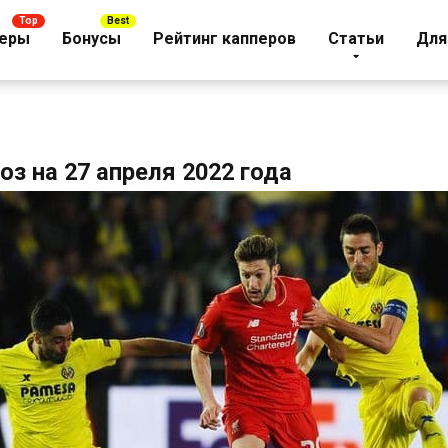
еры
Бонусы
Рейтинг капперов
Статьи
Для
оз на 27 апреля 2022 года