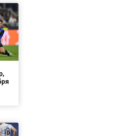
р,
бря