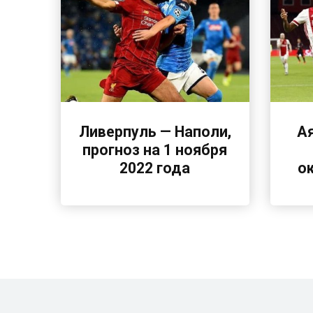
Ливерпуль — Наполи,
А
прогноз на 1 ноября
2022 года
о