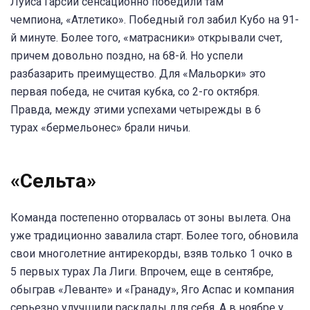
Луиса Гарсии сенсационно победили там
чемпиона, «Атлетико». Победный гол забил Кубо на 91-
й минуте. Более того, «матрасники» открывали счет,
причем довольно поздно, на 68-й. Но успели
разбазарить преимущество. Для «Мальорки» это
первая победа, не считая кубка, со 2-го октября.
Правда, между этими успехами четырежды в 6
турах «бермельонес» брали ничьи.
«Сельта»
Команда постепенно оторвалась от зоны вылета. Она
уже традиционно завалила старт. Более того, обновила
свои многолетние антирекорды, взяв только 1 очко в
5 первых турах Ла Лиги. Впрочем, еще в сентябре,
обыграв «Леванте» и «Гранаду», Яго Аспас и компания
серьезно улучшили расклады для себя. А в ноябре у