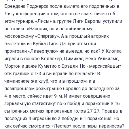
Брендана Роджерса после вылета его подопечных в
Лигу конференции о том, что он не знает ничего об
этом турнире. «Лисы» в группе Лиги Европы уступили
не только «Наполи», но и нестабильному
московскому «Спартаку». А в прошлый вторник
вылетели из Кубка Лиги. Да, при этом они
проиграли «Ливерпулю» на выезде, но как? У Клоппа
играли в основе Келлехер, Цимикас, Неко Уильялмс,
Мортон и даже Куметио с Брэдли. Но «мерсисайдцы»
отыгрались с 1-3 и выиграли по пенальти! В
чемпионате же клуб, что и в прошлом, и в
позапрошлом розыгрыше боролся до последнего за
4-е место, сейчас идет 9-м. И имеет совершенно
зеркальную статистику: по 6 побед и поражений в 16
сыгранных матчах при разнице голов 27-27. Правда, в
последних 4 играх было 2 победы и 1 поражение. Но
как сейчас смотрится «Лестер» после пары переносов?