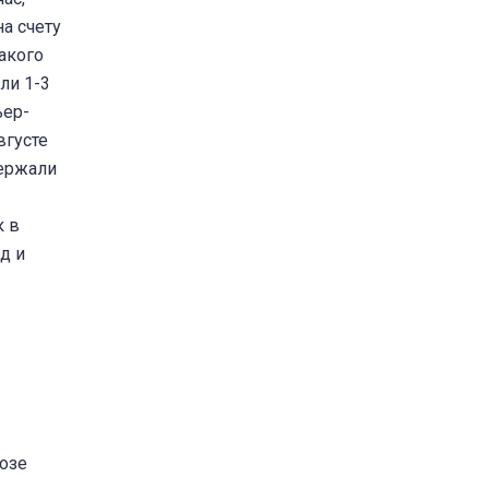
а счету
акого
ли 1-3
ьер-
вгусте
держали
к в
д и
Жозе