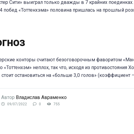
тер Сити» выиграл только дважды в 7 крайних поединках.
з 4 побед «Тоттенхэма» половина пришлась на прошлый р
огноз
ерские конторы считают безоговорочным фаворитом «Ман
Но «Тоттенхэм» неплох, так что, исходя из противостояния Х
, стоит остановиться на «больше 3,0 голов» (коэффициент — 
Автор
Владислав Авраменко
09/07/2022
0
755