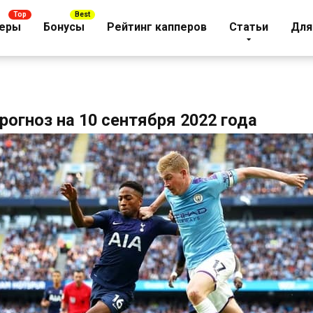
еры
Бонусы
Рейтинг капперов
Статьи
Для
рогноз на 10 сентября 2022 года