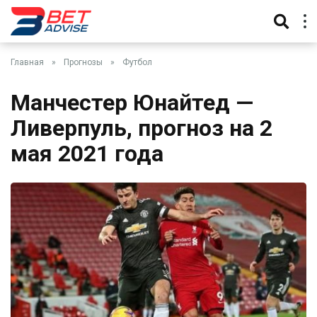
Главная
»
Прогнозы
»
Футбол
Манчестер Юнайтед —
Ливерпуль, прогноз на 2
мая 2021 года