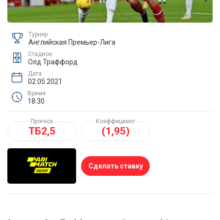
Турнир
Английская Премьер-Лига
Стадион
Олд Траффорд
Дата
02.05.2021
Время
18:30
Прогноз
Коэффициент
ТБ2,5
(1,95)
Сделать ставку