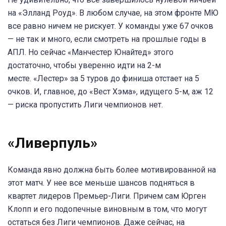
на «Элланд Роуд». В любом случае, на этом фронте МЮ
все равно ничем не рискует. У команды уже 67 очков
— не так и много, если смотреть на прошлые годы в
АПЛ. Но сейчас «Манчестер Юнайтед» этого
достаточно, чтобы уверенно идти на 2-м
месте. «Лестер» за 5 туров до финиша отстает на 5
очков. И, главное, до «Вест Хэма», идущего 5-м, аж 12
— риска пропустить Лиги чемпионов нет.
«Ливерпуль»
Команда явно должна быть более мотивированной на
этот матч. У нее все меньше шансов подняться в
квартет лидеров Премьер-Лиги. Причем сам Юрген
Клопп и его подопечные виновным в том, что могут
остаться без Лиги чемпионов. Даже сейчас, на