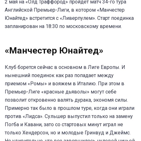
2 мая на «Олд Траффород» пройдет матч 34-го тура
Английской Премьер-Лиги, в котором «Манчестер
Юнайтед» встретится с «Ливерпулем». Старт поединка
запланирован на 18:30 по московскому времени.
«Манчестер Юнайтед»
Клуб борется сейчас в основном в Лиге Европы. И
нынешний поединок как раз попадает между
приемом «Ромы» и вояжем в Италию. При этом в
Премьер-Лиге «красные дьяволы» могут себе
позволит откровенно валять дурака, экономя силы.
Примерно так было в прошлом туре, когда они играли
против «Лидса». Сульшер выпустил только на замену
Погба и Кавани, зато со стартовых минут играл не
только Хендерсон, но и молодые Гринвуд и Джеймс.
Не удивительно, что все завершилось нулевой ничьей