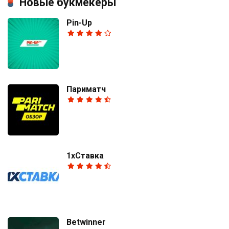
Новые букмекеры
Pin-Up
Париматч
1хСтавка
Betwinner