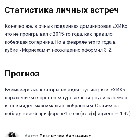
Статистика личных встреч
Конечно же, в очных поединках доминировал «ХИК»,
что не проигрывал с 2015-го года, как правило,
побеждая соперника. Но в феврале этого года в
кубке «Мариехамн» неожиданно оформил 3-2.
Прогноз
Букмекерские конторы не видят тут интриги. «ХИК»
поражением в прошлом туре явно вернули на землю,
и он выйдет максимально собранным. Ставим на
победу гостей при форе «-1 гол» (коэффициент — 1.92).
Автор
Владислав Авраменко