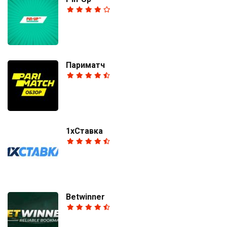
Париматч
1хСтавка
Betwinner