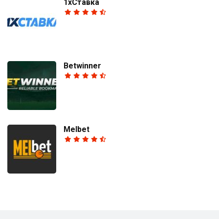
1хСтавка
Betwinner
Melbet