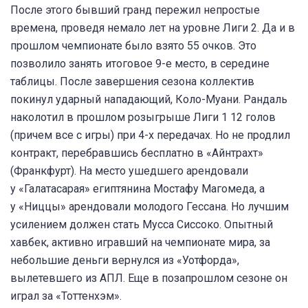
После этого бывший гранд пережил непростые
времена, проведя немало лет на уровне Лиги 2. Да и в
прошлом чемпионате было взято 55 очков. Это
позволило занять итоговое 9-е место, в середине
таблицы. После завершения сезона коллектив
покинул ударный нападающий, Коло-Муани. Рандаль
наколотил в прошлом розыгрыше Лиги 1 12 голов
(причем все с игры) при 4-х передачах. Но не продлил
контракт, перебравшись бесплатно в «Айнтрахт»
(Франкфурт). На место ушедшего арендовали
у «Галатасарая» египтянина Мостафу Магомеда, а
у «Ниццы» арендовали молодого Гессана. Но лучшим
усилением должен стать Мусса Сиссоко. Опытный
хавбек, активно игравший на чемпионате мира, за
небольшие деньги вернулся из «Уотфорда»,
вылетевшего из АПЛ. Еще в позапрошлом сезоне он
играл за «Тоттенхэм».