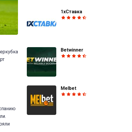
1хСтавка
Betwinner
перкубка
рт
Melbet
Испанию
ли.
ряли