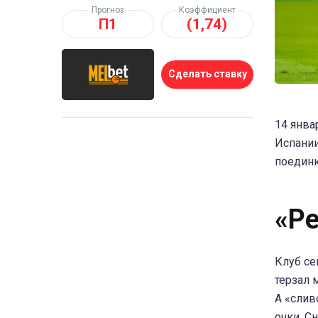
Прогноз
Коэффициент
П1
(1,74)
Сделать ставку
14 янва
Испании
поединк
«Ре
Клуб се
терзал 
А «слив
очки. С