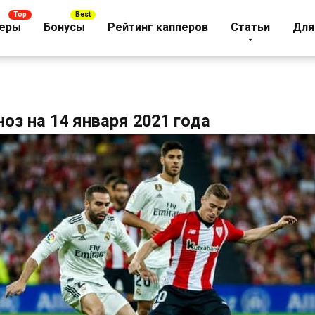
еры
Бонусы
Рейтинг капперов
Статьи
Для
оз на 14 января 2021 года