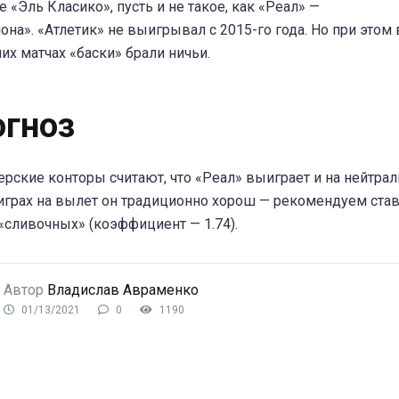
е «Эль Класико», пусть и не такое, как «Реал» —
она». «Атлетик» не выигрывал с 2015-го года. Но при этом в
их матчах «баски» брали ничьи.
огноз
рские конторы считают, что «Реал» выиграет и на нейтра
 играх на вылет он традиционно хорош — рекомендуем став
«сливочных» (коэффициент — 1.74).
Автор
Владислав Авраменко
01/13/2021
0
1190