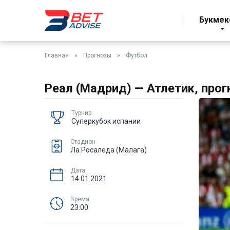
Букмек
Главная
»
Прогнозы
»
Футбол
Реал (Мадрид) — Атлетик, прогн
Турнир
Суперкубок испании
Стадион
Ла Росаледа (Малага)
Дата
14.01.2021
Время
23:00