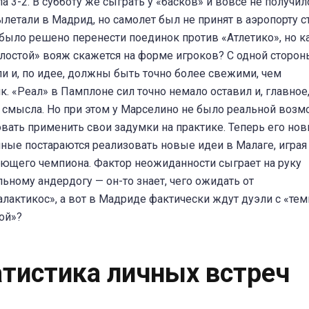
а 3-2. В субботу же сыграть у «басков» и вовсе не получил
летали в Мадрид, но самолет был не принят в аэропорту с
 было решено перенести поединок против «Атлетико», но к
олостой» вояж скажется на форме игроков? С одной сторон
ли и, по идее, должны быть точно более свежими, чем
к. «Реал» в Памплоне сил точно немало оставил и, главное,
 смысла. Но при этом у Марселино не было реальной воз
вать применить свои задумки на практике. Теперь его но
ные постараются реализовать новые идеи в Малаге, играя
ющего чемпиона. Фактор неожиданности сыграет на руку
ьному андердогу — он-то знает, чего ожидать от
алактикос», а вот в Мадриде фактически ждут дуэли с «те
ой»?
атистика личных встреч