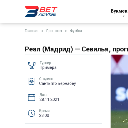
Букмек
Главная
»
Прогнозы
»
Футбол
Реал (Мадрид) — Севилья, прог
Турнир
Примера
Стадион
Сантьяго Бернабеу
Дата
28.11.2021
Время
23:00