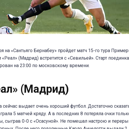
ря на «Сантьяго Бернабеу» пройдет матч 15-го тура Пример
 «Реал» (Мадрид) встретится с «Севильей». Старт поединк
рован на 23:00 по московскому времени.
ал» (Мадрид)
 сейчас выдает очень хороший футбол. Достаточно сказать
грала 5 матчей кряду. А в последних 8 потеряла очки тольк
, сыграв 0-0 с «Осасуной». Не помешал настрою и переры
орных. После него подопечные Карло Анчелотти выдали 2