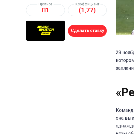
Прогноз
Коэффициент
П1
(1,77)
Сделать ставку
28 нояб
котором
заплани
«Ре
Команда
она выи
однажды
игры сб