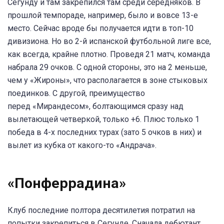
Сегунду и там закрепился там среди середняков. В
прошлой темпораде, например, было и вовсе 13-е
место. Сейчас вроде бы получается идти в топ-10
дивизиона. Но во 2-й испанской футбольной лиге все,
как всегда, крайне плотно. Проведя 21 матч, команда
набрала 29 очков. С одной стороны, это на 2 меньше,
чем у «Жироны», что располагается в зоне стыковых
поединков. С другой, преимущество
перед «Мирандесом», болтающимся сразу над
вылетающей четверкой, только +6. Плюс только 1
победа в 4-х последних турах (зато 5 очков в них) и
вылет из кубка от какого-то «Андрача».
«Понферрадина»
Клуб последние полтора десятилетия потратил на
попытки закрепиться в Сегунде. Сначала дебютант