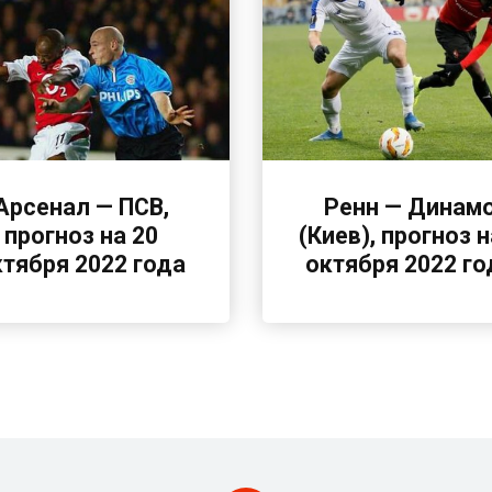
Арсенал — ПСВ,
Ренн — Динам
прогноз на 20
(Киев), прогноз н
ктября 2022 года
октября 2022 го