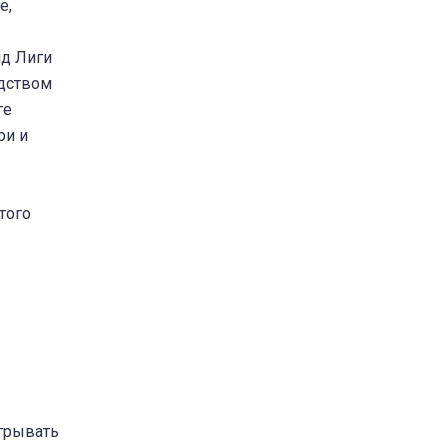
е,
нд Лиги
одством
ге
ри и
того
грывать