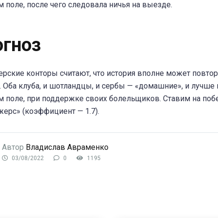
м поле, после чего следовала ничья на выезде.
огноз
рские конторы считают, что история вполне может повтор
. Оба клуба, и шотландцы, и сербы — «домашние», и лучше
м поле, при поддержке своих болельщиков. Ставим на поб
ерс» (коэффициент — 1.7).
Автор
Владислав Авраменко
03/08/2022
0
1195