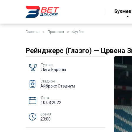
Букмек
Главная
»
Прогнозы
»
Футбол
Рейнджерс (Глазго) — Црвена Зв
Турнир
Лига Европы
Стадион
Айброкс Стэдиум
Дата
10.03.2022
Время
23:00