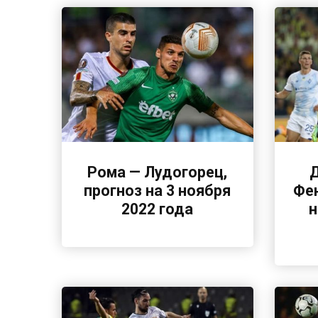
Рома — Лудогорец,
Д
прогноз на 3 ноября
Фен
2022 года
н