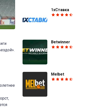
1хСтавка
Betwinner
Лиги
вездой».
Melbet
голетнее
орст,
ется