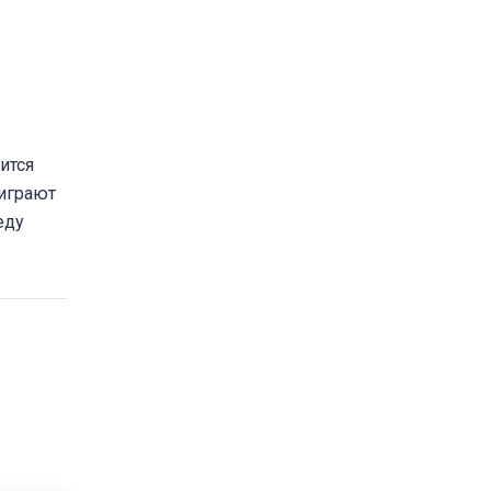
ится
 играют
еду