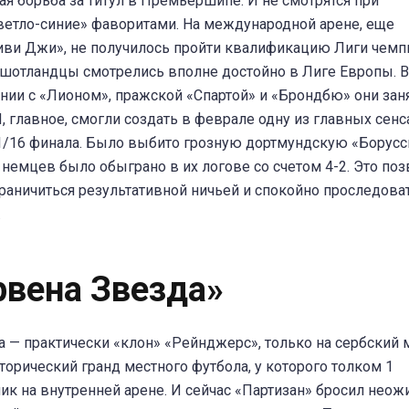
ая борьба за титул в Премьершипе. И не смотрятся при
ветло-синие» фаворитами. На международной арене, еще
иви Джи», не получилось пройти квалификацию Лиги чемп
 шотландцы смотрелись вполне достойно в Лиге Европы. В
нии с «Лионом», пражской «Спартой» и «Брондбю» они зан
И, главное, смогли создать в феврале одну из главных сен
1/16 финала. Было выбито грозную дортмундскую «Борусс
немцев было обыграно в их логове со счетом 4-2. Это по
раничиться результативной ничьей и спокойно проследова
.
рвена Звезда»
 — практически «клон» «Рейнджерс», только на сербский 
торический гранд местного футбола, у которого толком 1
ик на внутренней арене. И сейчас «Партизан» бросил неож