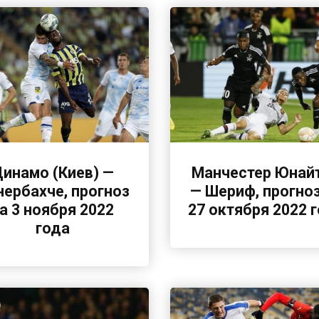
инамо (Киев) —
Манчестер Юнай
ербахче, прогноз
— Шериф, прогноз
а 3 ноября 2022
27 октября 2022 
года