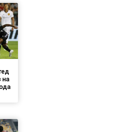
тед
 на
года