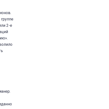
ионов.
 группе
яли 2-е
саций
ию».
зволило
ть
манер.
иданно