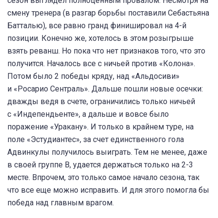
сезон выглядел полноценным провалом. Несмотря на
смену тренера (в разгар борьбы поставили Себастьяна
Батталью), все равно гранд финишировал на 4-й
позиции. Конечно же, хотелось в этом розыгрыше
взять реванш. Но пока что нет признаков того, что это
получится. Началось все с ничьей против «Колона».
Потом было 2 победы кряду, над «Альдосиви»
и «Росарио Сентраль». Дальше пошли новые осечки:
дважды ведя в счете, ограничились только ничьей
с «Индепендьенте», а дальше и вовсе было
поражение «Уракану». И только в крайнем туре, на
поле «Эстудиантес», за счет единственного гола
Адвинкулы получилось выиграть. Тем не менее, даже
в своей группе В, удается держаться только на 2-3
месте. Впрочем, это только самое начало сезона, так
что все еще можно исправить. И для этого помогла бы
победа над главным врагом.