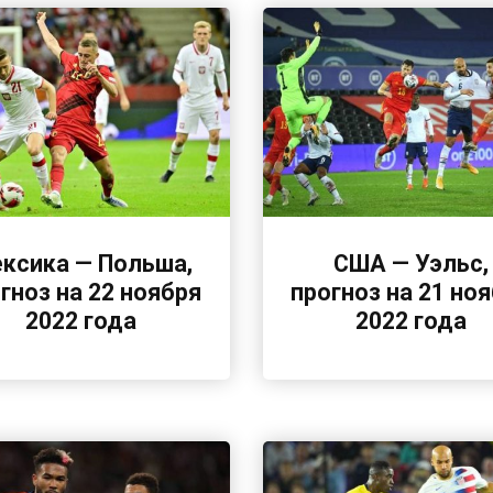
ксика — Польша,
США — Уэльс,
гноз на 22 ноября
прогноз на 21 но
2022 года
2022 года