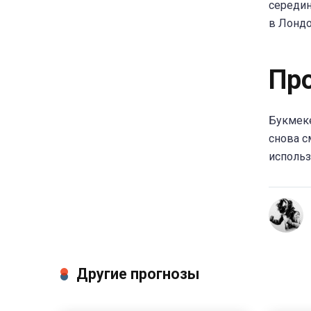
середин
в Лондо
Пр
Букмеке
снова с
использ
Другие прогнозы