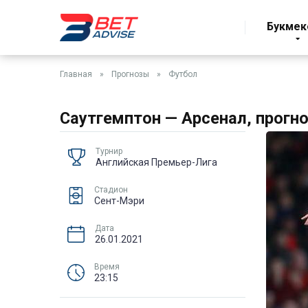
Букмек
Главная
»
Прогнозы
»
Футбол
Саутгемптон — Арсенал, прогно
Турнир
Английская Премьер-Лига
Стадион
Сент-Мэри
Дата
26.01.2021
Время
23:15