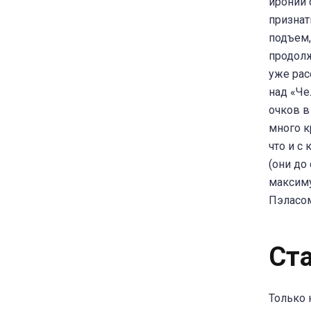
иронии 
признат
подъем,
продолж
уже рас
над «Че
очков в
много к
что и с
(они до
максиму
Пэласом
Ст
Только 