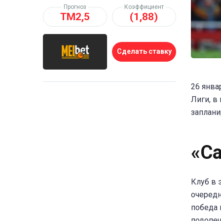
Прогноз
Коэффициент
ТМ2,5
(1,88)
Сделать ставку
26 янва
Лиги, в
заплани
«С
Клуб в 
очередн
победа 
подопеч