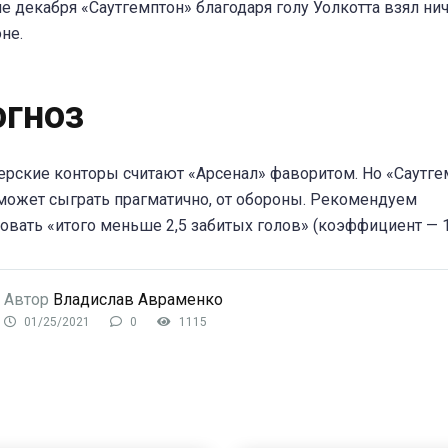
е декабря «Саутгемптон» благодаря голу Уолкотта взял ни
не.
огноз
рские конторы считают «Арсенал» фаворитом. Но «Саутге
может сыграть прагматично, от обороны. Рекомендуем
овать «итого меньше 2,5 забитых голов» (коэффициент — 1.
Автор
Владислав Авраменко
01/25/2021
0
1115