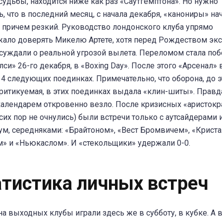
судьбы, находится ниже как раз «Саутгемптона». Но нужно
ь, что в последний месяц, с начала декабря, «канониры» на
 причем резкий. Руководство лондонского клуба упрямо
ало доверять Микелю Артете, хотя перед Рождеством эк
суждали о реальной угрозой вылета. Переломом стала поб
лси» 26-го декабря, в «Boxing Day». После этого «Арсенал» 
 4 следующих поединках. Примечательно, что оборона, до э
ритикуемая, в этих поединках выдала «клин-шиты». Правда
 календарем откровенно везло. После кризисных «аристокр
 сих пор не очнулись) были встречи только с аутсайдерами 
м, середняками: «Брайтоном», «Вест Бромвичем», «Криста
» и «Ньюкаслом». И «стекольщики» удержали 0-0.
атистика личных встреч
на выходных клубы играли здесь же в субботу, в кубке. А 