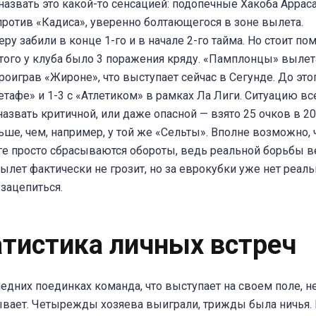
назвать это какой-то сенсацией: подопечные Хакоба Аррас
против «Кадиса», уверенно болтающегося в зоне вылета.
еру забили в конце 1-го и в начале 2-го тайма. Но стоит пом
этого у клуба было 3 поражения кряду. «Памплонцы» вылет
проиграв «Жироне», что выступает сейчас в Сегунде. До эт
Хетафе» и 1-3 с «Атлетиком» в рамках Ла Лиги. Ситуацию вс
назвать критичной, или даже опасной — взято 25 очков в 20
ьше, чем, например, у той же «Сельты». Вполне возможно, 
ге просто сбрасываются обороты, ведь реальной борьбы в
 Вылет фактически не грозит, но за еврокубки уже нет реал
зацепиться.
атистика личных встреч
ледних поединках команда, что выступает на своем поле, н
вает. Четырежды хозяева выиграли, трижды была ничья. 