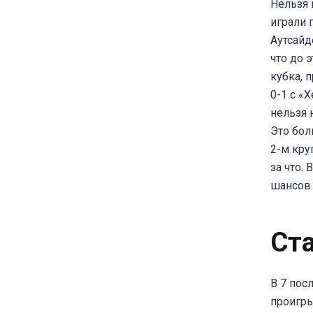
Нельзя 
играли 
Аутсайд
что до 
кубка, 
0-1 с «
нельзя 
Это бол
2-м кру
за что.
шансов 
Ст
В 7 пос
проигры