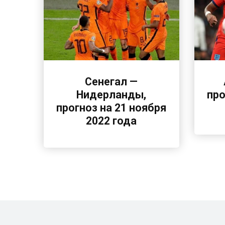
Сенегал —
Нидерланды,
про
прогноз на 21 ноября
2022 года