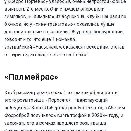
у «Серро Портеньо» удалось в очень непростой борьбе
выиграть 2-е место. Они с трудом опередили
земляков, «Олимпию» из Асунсьона. Клубы набрали по
8 очков, но у «сине-гранатовых» оказались лучше
дополнительные показатели. Об уровне конкуренции
говорит и то, что еще 1 команда,
уругвайский «Насьональ», оказался последним, отстав
от пары парагвайцев всего на 1 очко!
«Палмейрас»
Клуб рассматривается как 1 из главных фаворитов
этого розыгрыша. «Поросята» — действующий
победитель Копы Либертадорес. Более того, с Абелем
Феррейрой получилось взять трофей в 2020-м году, и
удержать его в рамках прошлого розыгрыша.
Сейчас «поросята» еще и на внутренней арене