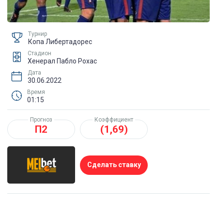
Турнир
Копа Либертадорес
Стадион
Хенерал Пабло Рохас
Дата
30.06.2022
Время
01:15
Прогноз
Коэффициент
П2
(1,69)
Сделать ставку