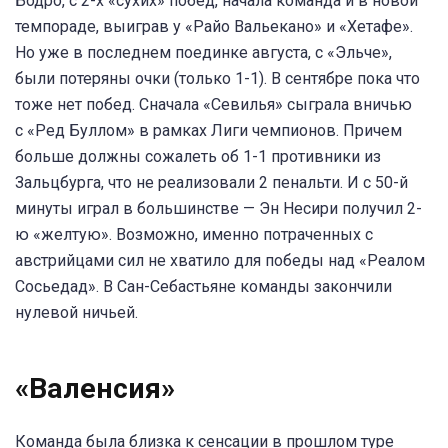
Бодро, с 2-х «сухих» побед, начала команда и в новой
темпораде, выиграв у «Райо Вальекано» и «Хетафе».
Но уже в последнем поединке августа, с «Эльче»,
были потеряны очки (только 1-1). В сентябре пока что
тоже нет побед. Сначала «Севилья» сыграла вничью
с «Ред Буллом» в рамках Лиги чемпионов. Причем
больше должны сожалеть об 1-1 противники из
Зальцбурга, что не реализовали 2 пенальти. И с 50-й
минуты играл в большинстве — Эн Несири получил 2-
ю «желтую». Возможно, именно потраченных с
австрийцами сил не хватило для победы над «Реалом
Сосьедад». В Сан-Себастьяне команды закончили
нулевой ничьей.
«Валенсия»
Команда была близка к сенсации в прошлом туре