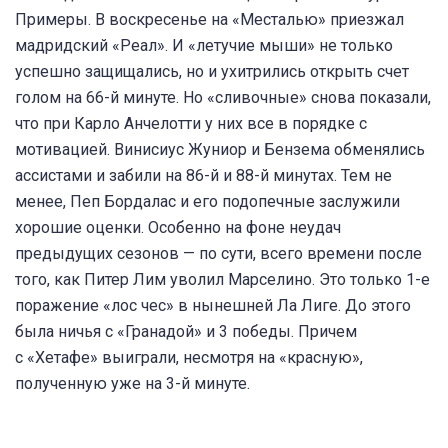
Примеры. В воскресенье на «Месталью» приезжал
мадридский «Реал». И «летучие мыши» не только
успешно защищались, но и ухитрились открыть счет
голом на 66-й минуте. Но «сливочные» снова показали,
что при Карло Анчелотти у них все в порядке с
мотивацией. Винисиус Жуниор и Бензема обменялись
ассистами и забили на 86-й и 88-й минутах. Тем не
менее, Пеп Бордалас и его подопечные заслужили
хорошие оценки. Особенно на фоне неудач
предыдущих сезонов — по сути, всего времени после
того, как Питер Лим уволил Марселино. Это только 1-е
поражение «лос чес» в нынешней Ла Лиге. До этого
была ничья с «Гранадой» и 3 победы. Причем
с «Хетафе» выиграли, несмотря на «красную»,
полученную уже на 3-й минуте.