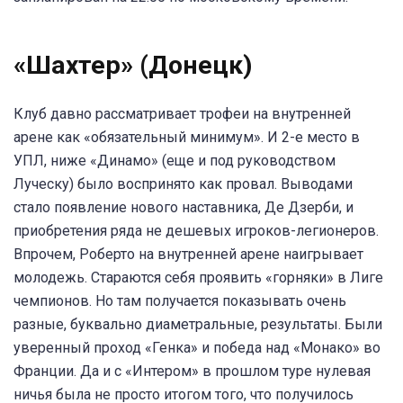
«Шахтер» (Донецк)
Клуб давно рассматривает трофеи на внутренней
арене как «обязательный минимум». И 2-е место в
УПЛ, ниже «Динамо» (еще и под руководством
Луческу) было воспринято как провал. Выводами
стало появление нового наставника, Де Дзерби, и
приобретения ряда не дешевых игроков-легионеров.
Впрочем, Роберто на внутренней арене наигрывает
молодежь. Стараются себя проявить «горняки» в Лиге
чемпионов. Но там получается показывать очень
разные, буквально диаметральные, результаты. Были
уверенный проход «Генка» и победа над «Монако» во
Франции. Да и с «Интером» в прошлом туре нулевая
ничья была не просто итогом того, что получилось