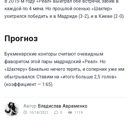
В 2015-м году «Реал» выиграл обе встречи, забив в
каждой по 4 мяча. Но прошлой осенью «Шахтер»
ухитрился победить и в Мадриде (3-2), и в Киеве (2-0).
Прогноз
Букмекерские конторы считают очевидным
фаворитом этой пары мадридский «Реал». Но
«Шахтеру» банально нечего терять, и соперник уже им
обыгрывался. Ставим на «итого больше 2,5 голов»
(коэффициент — 1.65).
Автор
Владислав Авраменко
10/18/2021
0
1119