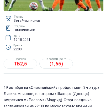
Турнир
Лига Чемпионов
Стадион
Олимпийский
Дата
19.10.2021
Время
22:00
Прогноз
Коэффициент
ТБ2,5
(1,65)
19 октября на «Олимпийский» пройдет матч 3-го тура
Лиги чемпионов, в котором «Шахтер» (Донецк)
встретится с «Реалом» (Мадрид). Старт поединка
запланирован на 22:00 по московскому времени.