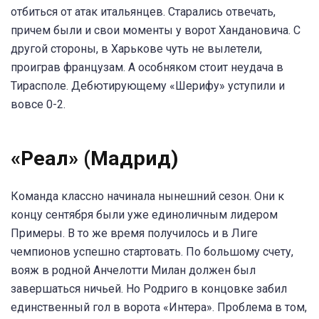
отбиться от атак итальянцев. Старались отвечать,
причем были и свои моменты у ворот Хандановича. С
другой стороны, в Харькове чуть не вылетели,
проиграв французам. А особняком стоит неудача в
Тирасполе. Дебютирующему «Шерифу» уступили и
вовсе 0-2.
«Реал» (Мадрид)
Команда классно начинала нынешний сезон. Они к
концу сентября были уже единоличным лидером
Примеры. В то же время получилось и в Лиге
чемпионов успешно стартовать. По большому счету,
вояж в родной Анчелотти Милан должен был
завершаться ничьей. Но Родриго в концовке забил
единственный гол в ворота «Интера». Проблема в том,