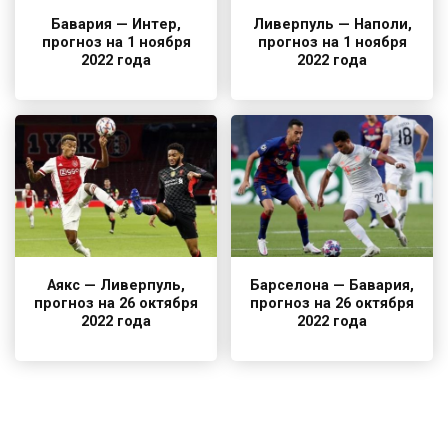
Бавария — Интер,
Ливерпуль — Наполи,
прогноз на 1 ноября
прогноз на 1 ноября
2022 года
2022 года
Аякс — Ливерпуль,
Барселона — Бавария,
прогноз на 26 октября
прогноз на 26 октября
2022 года
2022 года