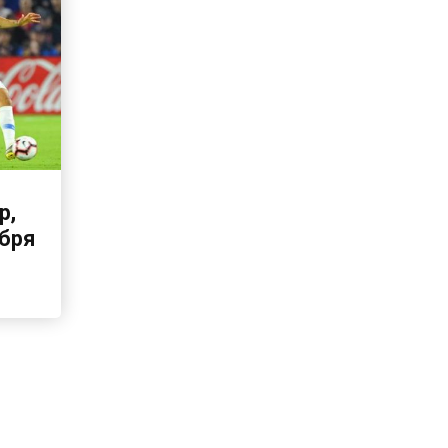
р,
ября