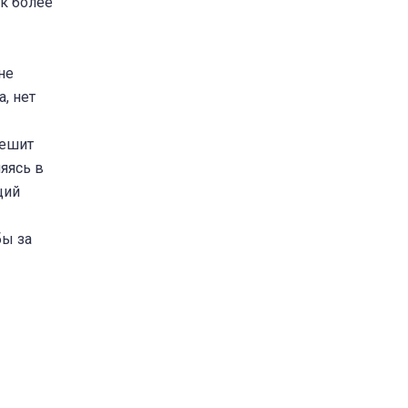
ак более
не
, нет
решит
яясь в
щий
бы за