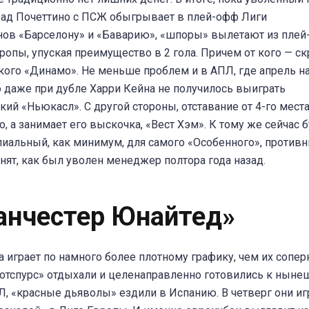
зад Почеттино с ПСЖ обыгрывает в плей-офф Лиги
ов «Барселону» и «Баварию», «шпоры» вылетают из пле
ропы, упуская преимущество в 2 гола. Причем от кого — с
кого «Динамо». Не меньше проблем и в АПЛ, где апрель на
то даже при дубле Харри Кейна не получилось выиграть
кий «Ньюкасл». С другой стороны, отставание от 4-го места
о, а занимает его выскочка, «Вест Хэм». К тому же сейчас 
иальный, как минимум, для самого «Особенного», противн
нят, как был уволен менеджер полтора года назад.
анчестер Юнайтед»
 играет по намного более плотному графику, чем их сопер
отспурс» отдыхали и целенаправленно готовились к нын
Л, «красные дьяволы» ездили в Испанию. В четверг они иг