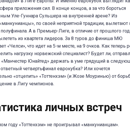
Гранадой» в Лиге Европы. И именно еврокубок выглядит к
сфера приложения сил. В конце концов, а за что бороться
ным Уле-Гуннара Сульшера на внутренней арене? Из
«манкунианцы», по своей неприятной традиции, вылетают 
полуфинала. А в Премьер-Лиге, в отличие от прошлого года
ылететь из квартета лидеров. За 8 туров до финиша МЮ
ет «Челси», что идет на 5-м месте, на 9 очков. Как теперь 
елить нагрузку норвежский специалист? Будет ли, отправл
 «Манчестер Юнайтед» держать в уме грядущий в следую
 ответный четвертьфинал еврокубка? Или хочется
ельно «отцепить» «Тоттенхэм» (и Жозе Моуринью) от борь
ение в Лигу чемпионов.
атистика личных встреч
ом году «Тоттенхэм» не проигрывал «манкунианцам».