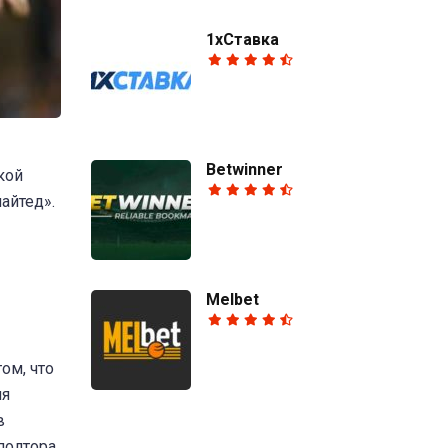
1хСтавка
Betwinner
кой
айтед».
Melbet
ом, что
ля
в
полтора