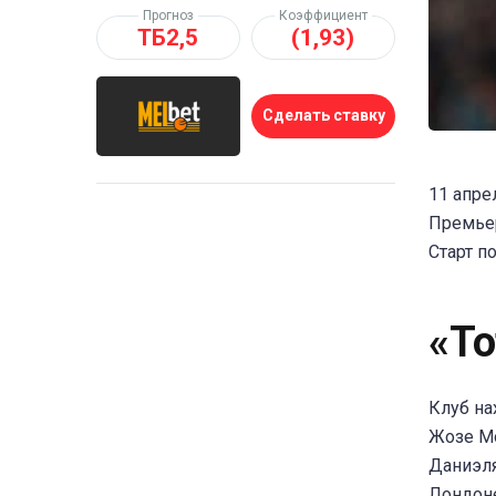
Прогноз
Коэффициент
ТБ2,5
(1,93)
Сделать ставку
11 апре
Премьер
Старт п
«Т
Клуб на
Жозе Мо
Даниэля
Лондоне