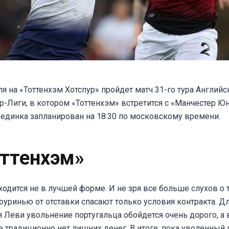
ля на «Тоттенхэм Хотспур» пройдет матч 31-го тура Английс
-Лиги, в котором «Тоттенхэм» встретится с «Манчестер Юн
оединка запланирован на 18:30 по московскому времени.
оттенхэм»
ходится не в лучшей форме. И не зря все больше слухов о т
уринью от отставки спасают только условия контракта. Д
 Леви увольнение португальца обойдется очень дорого, а 
 традиционно нет лишних денег. В итоге, пока уволенный 