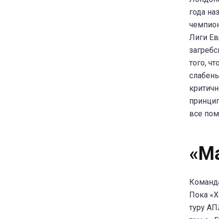
года на
чемпион
Лиги Ев
загребс
того, ч
слабень
критичн
принцип
все пом
«М
Команда
Пока «Х
туру АП