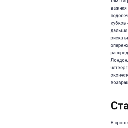
там с «
важная 
подопеч
кубков 
дальше 
риска в
опережа
распред
Лондон,
четверг
окончат
возвращ
Ст
В прошл