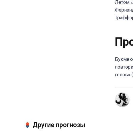
Летом «
Фернанд
Траффор
Пр
Букмеке
повтори
голов» 
Другие прогнозы