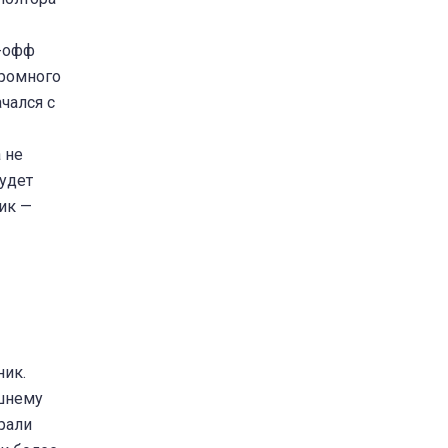
й-офф
кромного
чался с
 не
будет
ик —
ник.
ешнему
рали