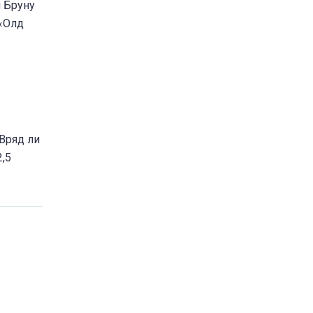
и Бруну
 «Олд
Вряд ли
,5