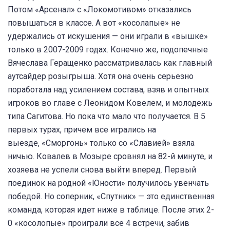
Потом «Арсенал» с «Локомотивом» отказались
повышаться в классе. А вот «косолапые» не
удержались от искушения — они играли в «вышке»
только в 2007-2009 годах. Конечно же, подопечные
Вячеслава Геращенко рассматривалась как главный
аутсайдер розыгрыша. Хотя она очень серьезно
поработала над усилением состава, взяв и опытных
игроков во главе с Леонидом Ковелем, и молодежь
типа Сагитова. Но пока что мало что получается. В 5
первых турах, причем все игрались на
выезде, «Сморгонь» только со «Славией» взяла
ничью. Ковалев в Мозыре сровнял на 82-й минуте, и
хозяева не успели снова выйти вперед. Первый
поединок на родной «Юности» получилось увенчать
победой. Но соперник, «Спутник» — это единственная
команда, которая идет ниже в таблице. После этих 2-
0 «косолопые» проиграли все 4 встречи, забив