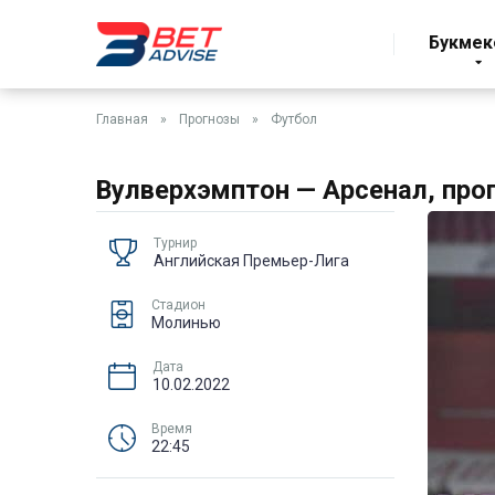
Букмек
Главная
»
Прогнозы
»
Футбол
Вулверхэмптон — Арсенал, прог
Турнир
Английская Премьер-Лига
Стадион
Молинью
Дата
10.02.2022
Время
22:45