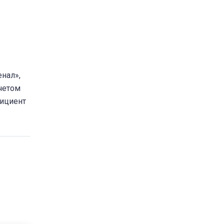
нал»,
учетом
фициент