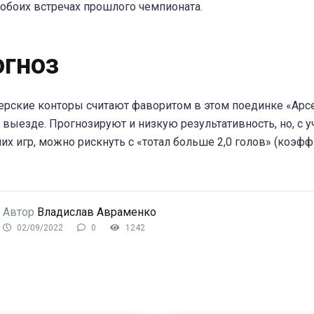
 обоих встречах прошлого чемпионата.
огноз
рские конторы считают фаворитом в этом поединке «Арсе
 выезде. Прогнозируют и низкую результативность, но, с 
их игр, можно рискнуть с «тотал больше 2,0 голов» (коэф
Автор
Владислав Авраменко
02/09/2022
0
1242