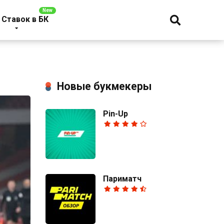
 Ставок в БК
Новые букмекеры
Pin-Up
Париматч