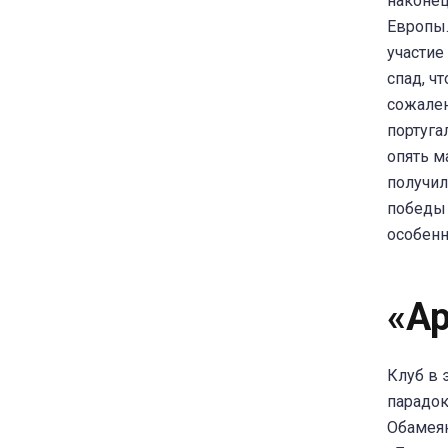
наконец
Европы.
участие
спад, ч
сожален
португа
опять м
получил
победы 
особенн
«А
Клуб в 
парадок
Обамеян