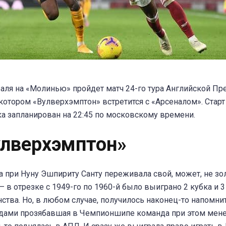
аля на «Молинью» пройдет матч 24-го тура Английской Пр
 котором «Вулверхэмптон» встретится с «Арсеналом». Старт
а запланирован на 22:45 по московскому времени.
улверхэмптон»
 при Нуну Эшпириту Санту переживала свой, может, не зо
— в отрезке с 1949-го по 1960-й было выиграно 2 кубка и 3
ства. Но, в любом случае, получилось наконец-то напомни
одами прозябавшая в Чемпионшипе команда при этом ме