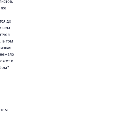
листов,
о же
тся до
в нем
атчей
, в том
личная
 немало
может и
абом?
»
 том