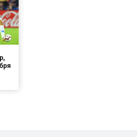
р,
ября