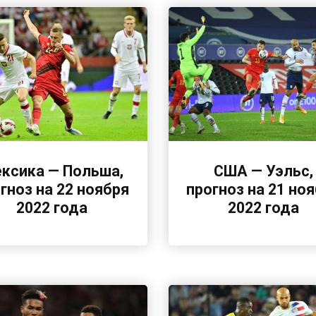
ксика — Польша,
США — Уэльс,
гноз на 22 ноября
прогноз на 21 но
2022 года
2022 года