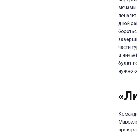
мячами.
пенальт
дней ра
боротьс
заверши
части т
и ничье
будет п
нужно о
«Л
Команда
Марсело
проигра