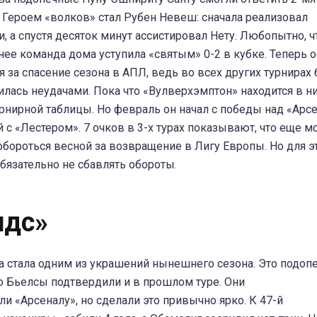
 Героем «волков» стал Рубен Невеш: сначала реализовал
и, а спустя десяток минут ассистировал Нету. Любопытно, ч
нее команда дома уступила «святым» 0-2 в кубке. Теперь о
я за спасение сезона в АПЛ, ведь во всех других турнирах
лась неудачами. Пока что «Вулверхэмптон» находится в 
урнирной таблицы. Но февраль он начал с победы над «Арс
й с «Лестером». 7 очков в 3-х турах показывают, что еще 
обороться весной за возвращение в Лигу Европы. Но для э
бязательно не сбавлять обороты.
идс»
 стала одним из украшений нынешнего сезона. Это подоп
 Бьелсы подтвердили и в прошлом туре. Они
ли «Арсеналу», но сделали это привычно ярко. К 47-й