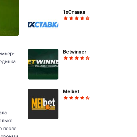
1хСтавка
Betwinner
емьер-
оединка
Melbet
ала
олько
о после
 своими