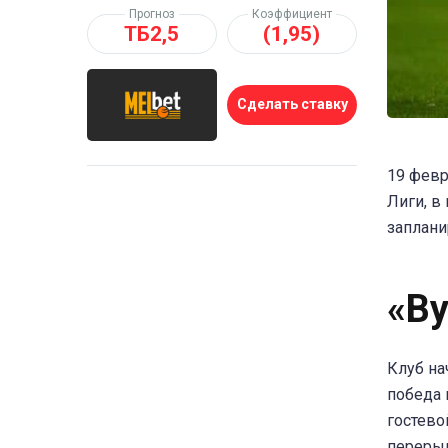
Прогноз
Коэффициент
ТБ2,5
(1,95)
Сделать ставку
19 февр
Лиги, в
заплани
«В
Клуб на
победа 
гостево
перерыв