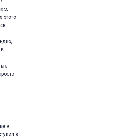
о
чем,
е этого
все
идно,
 в
вые
просто
ще в
ступил в