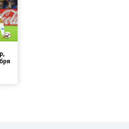
р,
ября