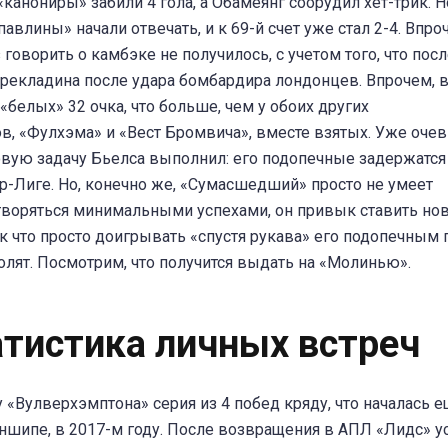
«канониры» забили 4 гола, а Обамеянг соорудил хет-трик. Н
павлины» начали отвечать, и к 69-й счет уже стал 2-4. Впро
 говорить о камбэке не получилось, с учетом того, что посл
рекладина после удара бомбардира лондонцев. Впрочем, 
 «белых» 32 очка, что больше, чем у обоих других
в, «Фулхэма» и «Вест Бромвича», вместе взятых. Уже очев
овую задачу Бьелса выполнил: его подопечные задержатся
-Лиге. Но, конечно же, «Сумасшедший» просто не умеет
воряться минимальными успехами, он привык ставить но
ак что просто доигрывать «спустя рукава» его подопечным 
олят. Посмотрим, что получится выдать на «Молинью».
атистика личных встреч
у «Вулверхэмптона» серия из 4 побед кряду, что началась е
шипе, в 2017-м году. После возвращения в АПЛ «Лидс» у