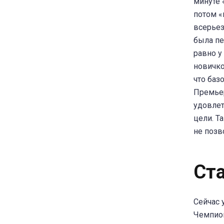
минуте 
потом «
всерьез
была пе
равно у
новичко
что баз
Премьер
удовлет
цели. Т
не позв
Ст
Сейчас 
Чемпион