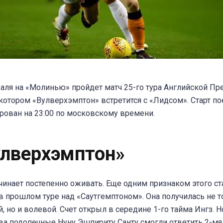
аля на «Молинью» пройдет матч 25-го тура Английской Пр
 котором «Вулверхэмптон» встретится с «Лидсом». Старт п
рован на 23:00 по московскому времени.
улверхэмптон»
чинает постепенно оживать. Еще одним признаком этого ст
в прошлом туре над «Саутгемптоном». Она получилась не т
й, но и волевой. Счет открыл в середине 1-го тайма Ингз. Н
а подопечные Нуну Эшпириту Санту смогли ответить 2-мя