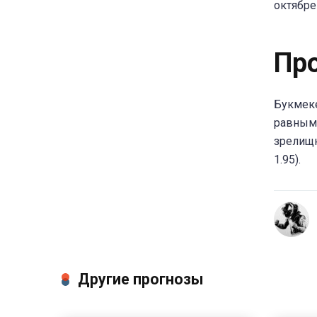
октябре
Пр
Букмеке
равными
зрелищн
1.95).
Другие прогнозы