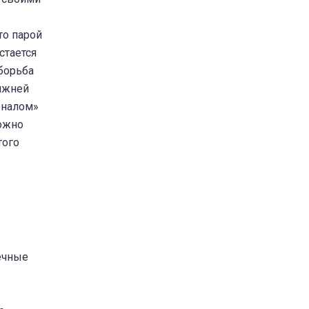
то парой
стается
 борьба
нижней
еналом»
можно
того
ечные