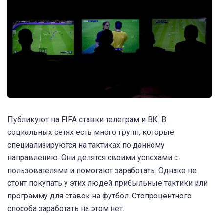
Публикуют на FIFA ставки телеграм и ВК. В
социальных сетях есть много групп, которые
специализируются на тактиках по данному
направлению. Они делятся своими успехами с
пользователями и помогают заработать. Однако не
стоит покупать у этих людей прибыльные тактики или
программу для ставок на футбол. Стопроцентного
способа заработать на этом нет.