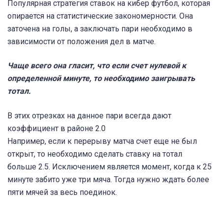
Популярная стратегия ставок на кибер футбол, которая
опирается на статистические закономерности. Она
заточена на голы, а заключать пари необходимо в
зависимости от положения дел в матче.
Чаще всего она гласит, что если счет нулевой к
определенной минуте, то необходимо заигрывать
тотал.
В этих отрезках на данное пари всегда дают
коэффициент в районе 2.0
Например, если к перерыву матча счет еще не был
открыт, то необходимо сделать ставку на тотал
больше 2.5. Исключением является момент, когда к 25
минуте забито уже три мяча. Тогда нужно ждать более
пяти мячей за весь поединок.