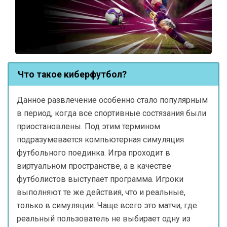
Что такое киберфутбол?
Данное развлечение особенно стало популярным
в период, когда все спортивные состязания были
приостановлены. Под этим термином
подразумевается компьютерная симуляция
футбольного поединка. Игра проходит в
виртуальном пространстве, а в качестве
футболистов выступает программа. Игроки
выполняют те же действия, что и реальные,
только в симуляции. Чаще всего это матчи, где
реальный пользователь не выбирает одну из