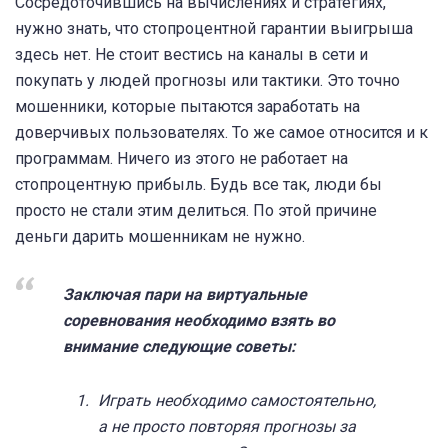
Сосредоточившись на вычислениях и стратегиях,
нужно знать, что стопроцентной гарантии выигрыша
здесь нет. Не стоит вестись на каналы в сети и
покупать у людей прогнозы или тактики. Это точно
мошенники, которые пытаются заработать на
доверчивых пользователях. То же самое относится и к
программам. Ничего из этого не работает на
стопроцентную прибыль. Будь все так, люди бы
просто не стали этим делиться. По этой причине
деньги дарить мошенникам не нужно.
Заключая пари на виртуальные
соревнования необходимо взять во
внимание следующие советы:
Играть необходимо самостоятельно,
а не просто повторяя прогнозы за