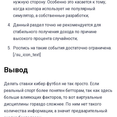
нужную сторону. Особенно это касается к тому,
когда контора использует не популярный
симулятор, а собственные разработки;
Данный раздел точно не рекомендуется для
стабильного получения дохода по причине
высокого процента случайности;
Роспись на такие события достаточно ограничена.
[/su_icon_text]
Вывод
Делать ставки кибер футбол не так просто. Если
реальный спорт более понятен бетторам, так как здесь
больше влияющих факторов, то вот виртуальные
дисциплины гораздо сложнее. По ним нет такого
количества информации, а значит предварительный