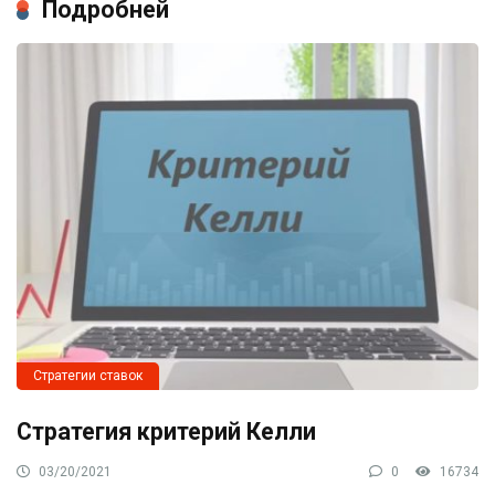
Подробней
Стратегии ставок
Стратегия критерий Келли
03/20/2021
0
16734