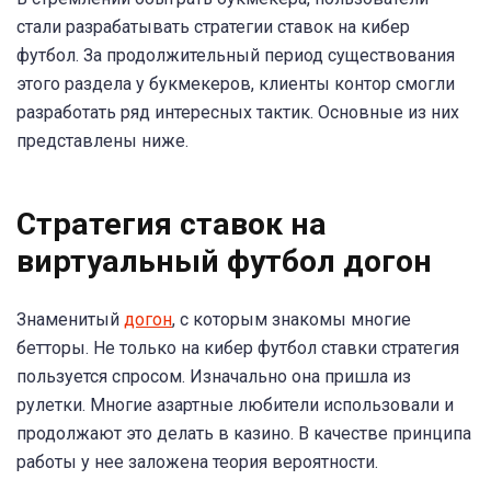
стали разрабатывать стратегии ставок на кибер
футбол. За продолжительный период существования
этого раздела у букмекеров, клиенты контор смогли
разработать ряд интересных тактик. Основные из них
представлены ниже.
Стратегия ставок на
виртуальный футбол догон
Знаменитый
догон
, с которым знакомы многие
бетторы. Не только на кибер футбол ставки стратегия
пользуется спросом. Изначально она пришла из
рулетки. Многие азартные любители использовали и
продолжают это делать в казино. В качестве принципа
работы у нее заложена теория вероятности.