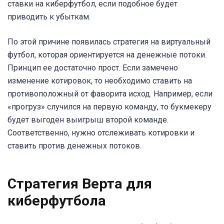
ставки на киберфутбол, если подобное будет
приводить к убыткам.
По этой причине появилась стратегия на виртуальный
футбол, которая ориентируется на денежные потоки.
Принцип ее достаточно прост. Если замечено
изменение котировок, то необходимо ставить на
противоположный от фаворита исход. Например, если
«прогруз» случился на первую команду, то букмекеру
будет выгоден выигрыш второй команде.
Соответственно, нужно отслеживать котировки и
ставить против денежных потоков.
Стратегия Верта для
киберфутбола