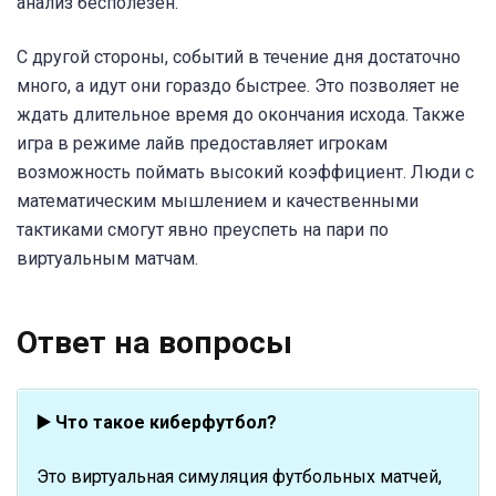
анализ бесполезен.
С другой стороны, событий в течение дня достаточно
много, а идут они гораздо быстрее. Это позволяет не
ждать длительное время до окончания исхода. Также
игра в режиме лайв предоставляет игрокам
возможность поймать высокий коэффициент. Люди с
математическим мышлением и качественными
тактиками смогут явно преуспеть на пари по
виртуальным матчам.
Ответ на вопросы
▶️ Что такое киберфутбол?
Это виртуальная симуляция футбольных матчей,