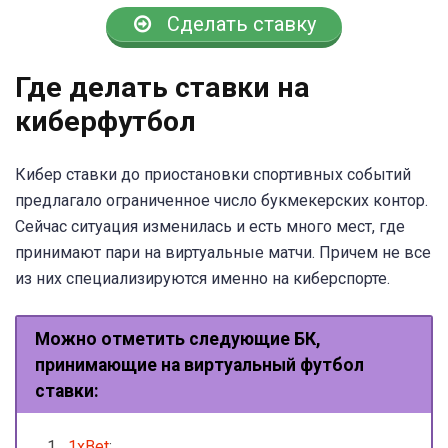
Сделать ставку
Где делать ставки на
киберфутбол
Кибер ставки до приостановки спортивных событий
предлагало ограниченное число букмекерских контор.
Сейчас ситуация изменилась и есть много мест, где
принимают пари на виртуальные матчи. Причем не все
из них специализируются именно на киберспорте.
Можно отметить следующие БК,
принимающие на виртуальный футбол
ставки:
1xBet
;