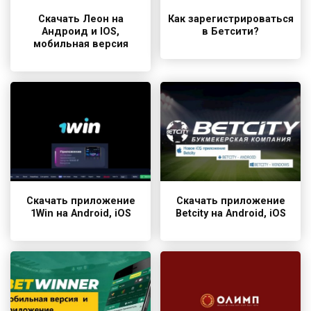
Скачать Леон на
Как зарегистрироваться
Андроид и IOS,
в Бетсити?
мобильная версия
Скачать приложение
Скачать приложение
1Win на Android, iOS
Betcity на Android, iOS