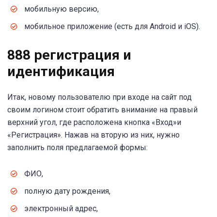
мобильную версию,
мобильное приложение (есть для Android и iOS).
888 регистрация и
идентификация
Итак, новому пользователю при входе на сайт под
своим логином стоит обратить внимание на правый
верхний угол, где расположена кнопка «Вход»и
«Регистрация». Нажав на вторую из них, нужно
заполнить поля предлагаемой формы:
ФИО,
полную дату рождения,
электронный адрес,