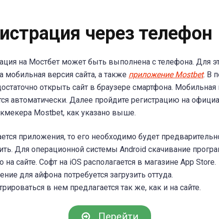
истрация через телефон
ация на Мостбет может быть выполнена с телефона. Для э
а мобильная версия сайта, а также
приложение Mostbet
. В 
достаточно открыть сайт в браузере смартфона. Мобильная
тся автоматически. Далее пройдите регистрацию на офици
укмекера Mostbet, как указано выше.
ается приложения, то его необходимо будет предварительн
ить. Для операционной системы Android скачивание прог
 на сайте. Софт на iOS располагается в магазине App Store.
ние для айфона потребуется загрузить оттуда.
трироваться в нем предлагается так же, как и на сайте.
Перейти