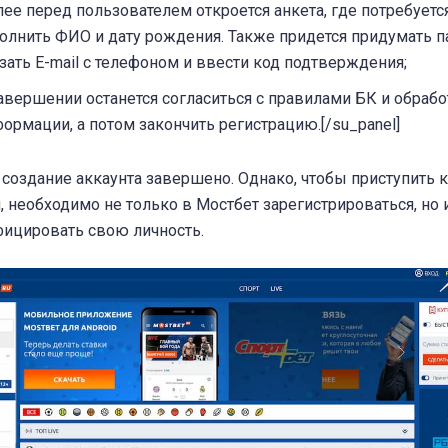
ее перед пользователем откроется анкета, где потребуетс
олнить ФИО и дату рождения. Также придется придумать п
зать E-mail с телефоном и ввести код подтверждения;
авершении останется согласиться с правилами БК и обрабо
ормации, а потом закончить регистрацию.[/su_panel]
 создание аккаунта завершено. Однако, чтобы приступить 
, необходимо не только в Мостбет зарегистрироваться, но 
ицировать свою личность.