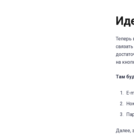
Ид
Теперь 
связать
достато
на кноп
Там буд
E-m
Но
Пар
Далее, 