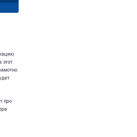
кацию.
в этот
рамотно
удет
т про
ора