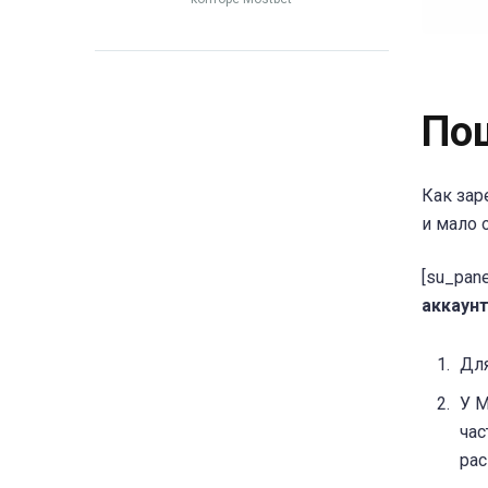
По
Как зар
и мало 
[su_pan
аккаун
Для
У М
час
рас