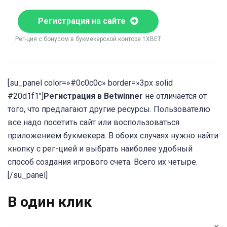
Регистрация на сайте
Рег-ция с бонусом в букмекерской конторе 1XBET
[su_panel color=»#0c0c0c» border=»3px solid
#20d1f1″]
Регистрация в Betwinner
не отличается от
того, что предлагают другие ресурсы. Пользователю
все надо посетить сайт или воспользоваться
приложением букмекера. В обоих случаях нужно найти
кнопку с рег-цией и выбрать наиболее удобный
способ создания игрового счета. Всего их четыре.
[/su_panel]
В один клик