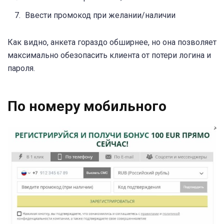
Ввести промокод при желании/наличии
Как видно, анкета гораздо обширнее, но она позволяет
максимально обезопасить клиента от потери логина и
пароля.
По номеру мобильного