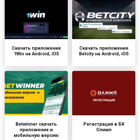
Скачать приложение
Скачать приложение
1Win на Android, iOS
Betcity на Android, iOS
Betwinner скачать
Регистрация в БК
приложение и
Олимп
мобильную версию