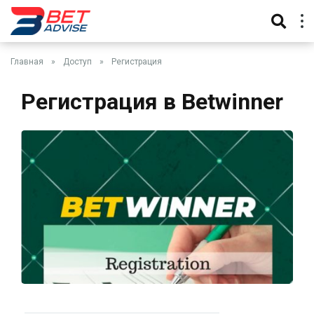
Главная
»
Доступ
»
Регистрация
Регистрация в Betwinner