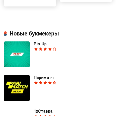
Новые букмекеры
Pin-Up
Париматч
1хСтавка