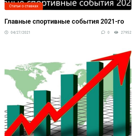
Статьи о ставках
Главные спортивные события 2021-го
04/27/2021
0
27952