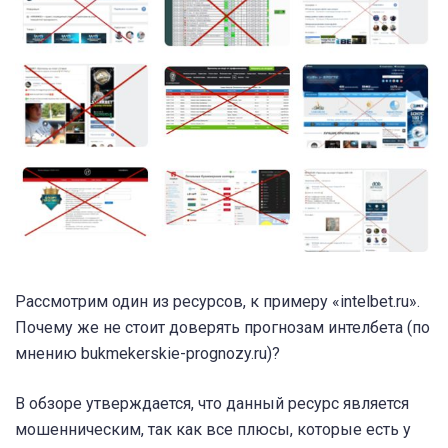
Рассмотрим один из ресурсов, к примеру «intelbet.ru».
Почему же не стоит доверять прогнозам интелбета (по
мнению bukmekerskie-prognozy.ru)?
В обзоре утверждается, что данный ресурс является
мошенническим, так как все плюсы, которые есть у