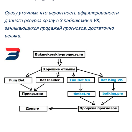
Сразу уточним, что вероятность аффилированости
данного ресурса сразу с 3 пабликами в VK,
занимающихся продажей прогнозов, достаточно
велика.