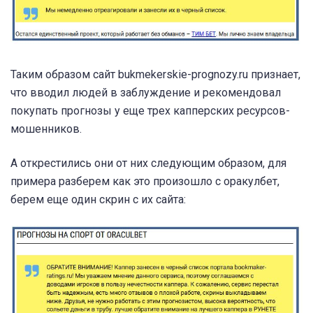
Таким образом сайт bukmekerskie-prognozy.ru признает,
что вводил людей в заблуждение и рекомендовал
покупать прогнозы у еще трех капперских ресурсов-
мошенников.
А открестились они от них следующим образом, для
примера разберем как это произошло с оракулбет,
берем еще один скрин с их сайта: