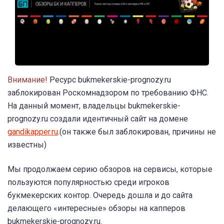
Внимание!
Ресурс bukmekerskie-prognozy.ru
заблокирован Роскомнадзором по требованию ФНС.
На данный момент, владельцы bukmekerskie-
prognozy.ru создали идентичный сайт на домене
gandikapper.ru
.(он также был заблокирован, причины не
известны)
Мы продолжаем серию обзоров на сервисы, которые
пользуются популярностью среди игроков
букмекерских контор. Очередь дошла и до сайта
делающего «интересные» обзоры на капперов
bukmekerskie-prognozy.ru.