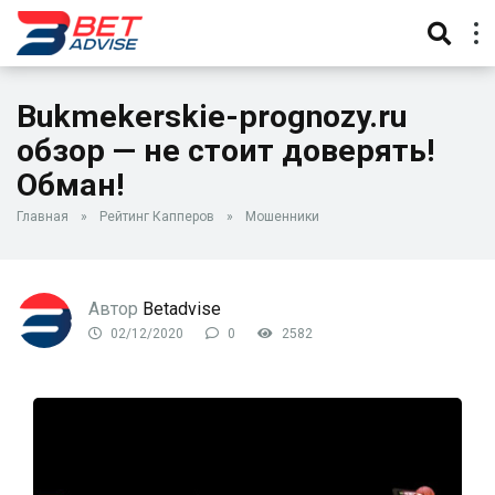
Bukmekerskie-prognozy.ru
обзор — не стоит доверять!
Обман!
Главная
»
Рейтинг Капперов
»
Мошенники
Автор
Betadvise
02/12/2020
0
2582