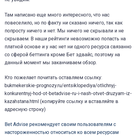
Там написано еще много интересного, что нас
повеселило, но по факту ни сказано ничего, так как
попросту ничего и нет. Мы ничего не скрывали и не
скрываем. В наши рейтинги невозможно попасть на
платной основе и у нас нет ни одного ресурса связанно
со сферой беттинга кроме Бет эдвайс, поэтому на
данный момент мы заканчиваем обзор.
Кто пожелает почитать оставляем ссылку:
bukmekerskie-prognozy.ru/entsiklopediya/otlichnyj-
konkurentnyj-hod-ot-betadvise-ru-i-nash-otvet-druzyam-iz-
kazahstana.html (копируйте ссылку и вставляйте в
адресную строку)
Bet Advise рекомендует своим пользователям с
настороженностью относиться ко всем ресурсам