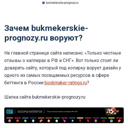
Зачем bukmekerskie-
prognozy.ru воруют?
На главной странице сайта написано: «Только честные
отзывы о капперах в РФ и СНГ». Вот только стоит ли
доверять сайту, который под копирку ворует дизайн у
одного из самых посещаемых ресурсов в сфере
беттинга в России
bookmaker-ratings.ru
?
Шапка сайта bukmekerskie-prognozy.ru: