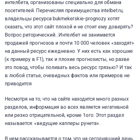
интелбета, организованы специально для обмана
посетителей. Перечисляя преимущества intelbet.ru,
владельцы ресурса bukmekerskie-prognozy хотят
сказать, что этот сайт плохой и не стоит ему доверять?
Вопрос риторический…Интелбет не занимается
продажей прогнозов и почти 10 000 человек «заходят»
на данный ресурс ежедневно. У них есть как хорошие
(к примеру в F1), так и плохие прогнозисты, но разве
это повод, чтобы поливать весь ресурс грязью? И так
в любой статье, очевидных фактов или примеров не
приводится.
Несмотря на то, что на сайте находится много разных
разделов, информация во всех является негативной
или резко отрицательной, кроме 1ого. Этот раздел
называется: «ведущие капперы рунета».
В нем рассказывается о том, что на сегодняшний день,