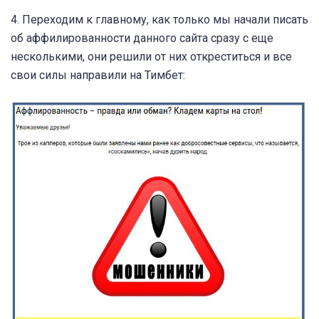
4. Переходим к главному, как только мы начали писать
об аффилированности данного сайта сразу с еще
несколькими, они решили от них откреститься и все
свои силы направили на Тимбет: