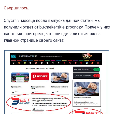
Свершилось.
Спустя 3 месяца после выпуска данной статьи, мы
получили ответ от bukmekerskie-prognozy. Причем у них
настолько пригорело, что они сделали ответ аж на
главной странице своего сайта: