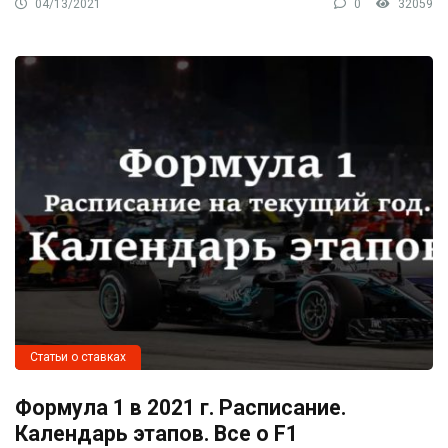
04/13/2021
0
32059
Статьи о ставках
Формула 1 в 2021 г. Расписание.
Календарь этапов. Все о F1