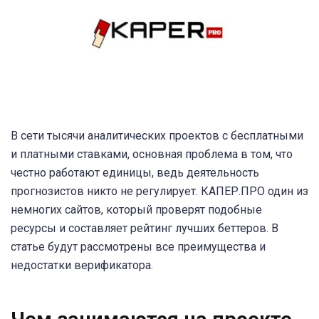
В сети тысячи аналитических проектов с бесплатными
и платными ставками, основная проблема в том, что
честно работают единицы, ведь деятельность
прогнозистов никто не регулирует. КАПЕР.ПРО один из
немногих сайтов, который проверят подобные
ресурсы и составляет рейтинг лучших беттеров. В
статье будут рассмотрены все преимущества и
недостатки верификатора.