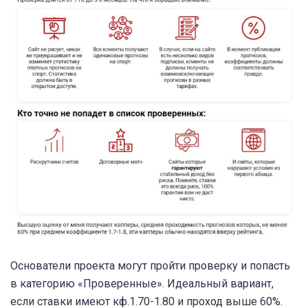
Основатели проекта могут пройти проверку и попасть
в категорию «Проверенные». Идеальный вариант,
если ставки имеют кф.1.70-1.80 и проход выше 60%.