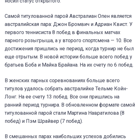
носил статус открытого.
Самой титулованной парой Австралиан Опен является
австралийская пара: Джон Бромвич и Адриан Квист. У
первого теннисиста 8 побед в финальных матчах
парного розыгрыша, а у второго спортсмена — 10. Все
достижения пришлись не период, когда турнир не был
еще отрытым. В новой истории больше всего побед у
братьев Боба и Майка Брайана. На их счету по 6 побед.
В женских парных соревнованиях больше всего
титулов удалось собрать австралийке Тельме Койн-
Лонг. На ее счету 13 побед. Все они пришлись на
ранний период турнира. В обновленном формате самой
титулованной парой стали Мартина Навратилова (8
побед) и Пэм Шрайвер (7 побед).
В смешанных парах наибольших успехов добились