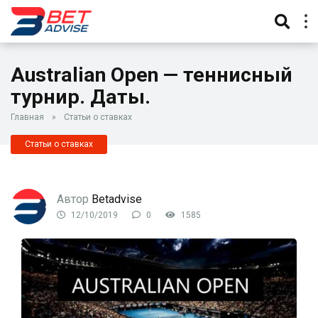
Australian Open — теннисный
турнир. Даты.
Главная
»
Статьи о ставках
Статьи о ставках
Автор
Betadvise
12/10/2019
0
1585