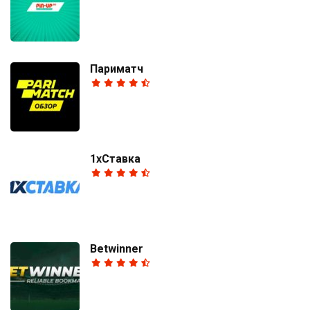
Париматч
1хСтавка
Betwinner