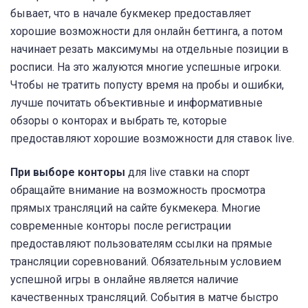
бывает, что в начале букмекер предоставляет
хорошие возможности для онлайн беттинга, а потом
начинает резать максимумы на отдельные позиции в
росписи. На это жалуются многие успешные игроки.
Чтобы не тратить попусту время на пробы и ошибки,
лучше почитать объективные и информативные
обзоры о конторах и выбрать те, которые
предоставляют хорошие возможности для ставок live.
При выборе конторы
для
live ставки на спорт
обращайте внимание на возможность просмотра
прямых трансляций на сайте букмекера. Многие
современные конторы после регистрации
предоставляют пользователям ссылки на прямые
трансляции соревнований. Обязательным условием
успешной игры в онлайне является наличие
качественных трансляций. События в матче быстро