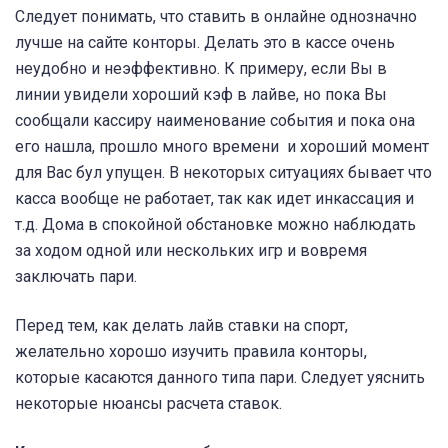
Следует понимать, что ставить в онлайне однозначно
лучше на сайте конторы. Делать это в кассе очень
неудобно и неэффективно. К примеру, если Вы в
линии увидели хороший кэф в лайве, но пока Вы
сообщали кассиру наименование события и пока она
его нашла, прошло много времени и хороший момент
для Вас бул упущен. В некоторых ситуациях бывает что
касса вообще не работает, так как идет инкассация и
т.д. Дома в спокойной обстановке можно наблюдать
за ходом одной или нескольких игр и вовремя
заключать пари.
Перед тем, как делать
лайв ставки на спорт
,
желательно хорошо изучить правила конторы,
которые касаются данного типа пари. Следует уяснить
некоторые нюансы расчета ставок.