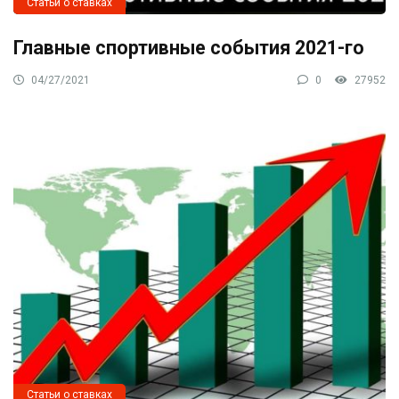
Статьи о ставках
Главные спортивные события 2021-го
04/27/2021
0
27952
Статьи о ставках