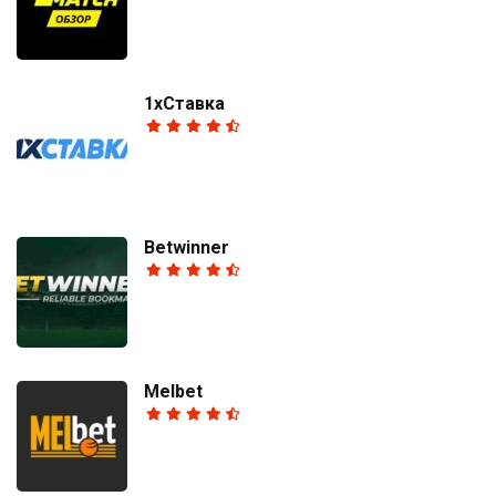
1хСтавка
Betwinner
Melbet