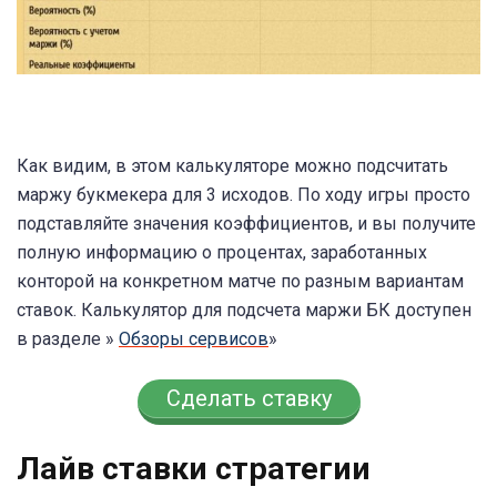
Как видим, в этом калькуляторе можно подсчитать
маржу букмекера для 3 исходов. По ходу игры просто
подставляйте значения коэффициентов, и вы получите
полную информацию о процентах, заработанных
конторой на конкретном матче по разным вариантам
ставок. Калькулятор для подсчета маржи БК доступен
в разделе »
Обзоры сервисов
»
Сделать ставку
Лайв ставки стратегии