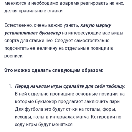
меняются и необходимо вовремя реагировать на них,
делая правильные ставки.
Естественно, очень важно узнать,
какую маржу
устанавливает букмекер
на интересующие вас виды
спорта для ставки live. Следует самостоятельно
подсчитать ее величину на отдельные позиции в
росписи.
Это можно сделать следующим образом:
Перед началом игры сделайте для себя таблицу.
В ней отдельно пропишите основные позиции, на
которые букмекер предлагает заключить пари.
Для футбола это будут ст-ки на тоталы, форы,
исходы, голы в интервалах матча. Котировки по
ходу игры будут меняться.