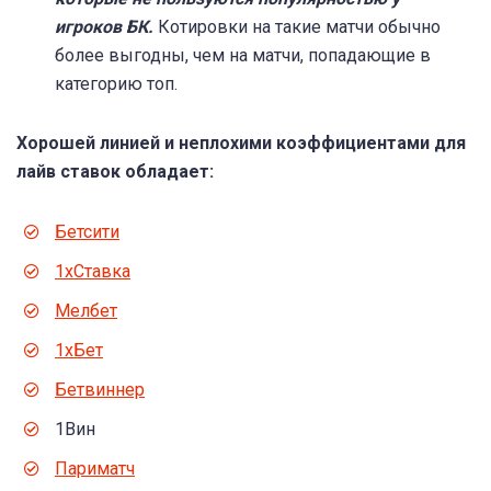
игроков БК.
Котировки на такие матчи обычно
более выгодны, чем на матчи, попадающие в
категорию топ.
Хорошей линией и неплохими коэффициентами для
лайв ставок обладает:
Бетсити
1xСтавка
Мелбет
1хБет
Бетвиннер
1Вин
Париматч