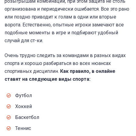
розыгрышам комбинаций, при этом защита не столь
организована и периодически ошибается. Все это рано
или поздно приводит к голам в одни или вторые
ворота. Естественно, опытные игроки замечают все
подобные моменты в игре и подбирают удобный
случай для ст-ки.
Очень трудно следить за командами в разных видах
спорта и хорошо разбираться во всех нюансах
спортивных дисциплин.
Как правило, в онлайне
ставят на следующие виды спорта:
Футбол
Хоккей
Баскетбол
Теннис