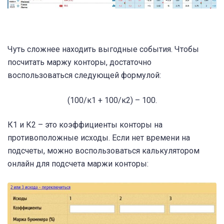
Чуть сложнее находить выгодные события. Чтобы
посчитать маржу конторы, достаточно
воспользоваться следующей формулой:
(100/к1 + 100/к2) – 100.
К1 и К2 – это коэффициенты конторы на
противоположные исходы. Если нет времени на
подсчеты, можно воспользоваться калькулятором
онлайн для подсчета маржи конторы: