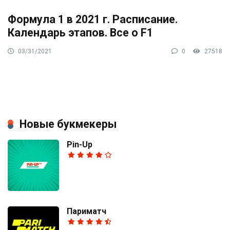
Формула 1 в 2021 г. Расписание.
Календарь этапов. Все о F1
03/31/2021
0
27518
Новые букмекеры
Pin-Up
Париматч