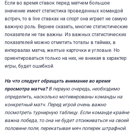
Если во время ставок перед матчем большое
значение имеет статистика проведенных командой
встреч, то в live ставках на спорт она играет не самую
важную роль. Вернее сказать, многие статистические
показатели не так важны. Из важных статистических
показателей можно отметить тоталы в таймах, в
интервалах матча, желтые карточки и угловые. Но
ориентироваться только на них, не вникая в характер
игры, будет ошибкой.
На что следует обращать внимание во время
просмотра матча?
В первую очередь, необходимо
определить, насколько мотивированы команды на
конкретный матч. Перед игрой очень важно
посмотреть турнирную таблицу. Если команде крайне
важна победа, то она не будет отсиживаться на своей
половине поля, перекатывая мяч поперек штрафной.