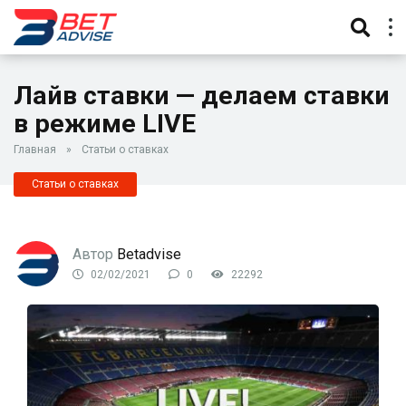
Лайв ставки — делаем ставки
в режиме LIVE
Главная
»
Статьи о ставках
Статьи о ставках
Автор
Betadvise
02/02/2021
0
22292