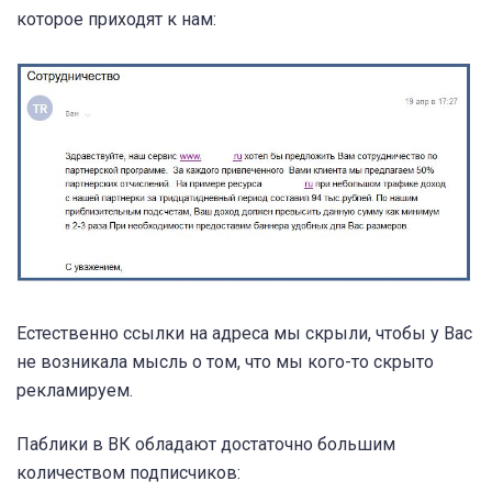
которое приходят к нам:
Естественно ссылки на адреса мы скрыли, чтобы у Вас
не возникала мысль о том, что мы кого-то скрыто
рекламируем.
Паблики в ВК обладают достаточно большим
количеством подписчиков: