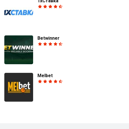
1хСтавка
Betwinner
Melbet