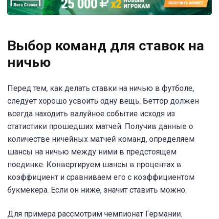
Выбор команд для ставок на
ничью
Перед тем, как делать ставки на ничью в футболе,
следует хорошо усвоить одну вещь. Беттор должен
всегда находить валуйное событие исходя из
статистики прошедших матчей. Получив данные о
количестве ничейных матчей команд, определяем
шансы на ничью между ними в предстоящем
поединке. Конвертируем шансы в процентах в
коэффициент и сравниваем его с коэффициентом
букмекера. Если он ниже, значит ставить можно.
Для примера рассмотрим чемпионат Германии.