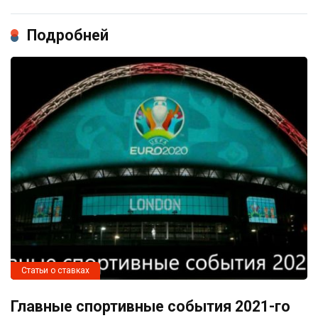
Подробней
Статьи о ставках
Главные спортивные события 2021-го