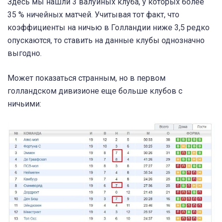
Здесь мы нашли 3 валуйных клуба, у которых более
35 % ничейных матчей. Учитывая тот факт, что
коэффициенты на ничью в Голландии ниже 3,5 редко
опускаются, то ставить на данные клубы однозначно
выгодно.
Может показаться странным, но в первом
голландском дивизионе еще больше клубов с
ничьими: