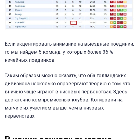
Если акцентировать внимание на выездные поединки,
то мы найдем 5 команд, у которых более 36 %
ничейных поединков.
Таким образом можно сказать, что оба голландских
дивизиона несколько опровергают теорию о том, что
вничью чаще играют в низовых первенствах. Здесь
достаточно компромиссных клубов. Котировки на
матчи с их участием выше, чем в низовых
первенствах.