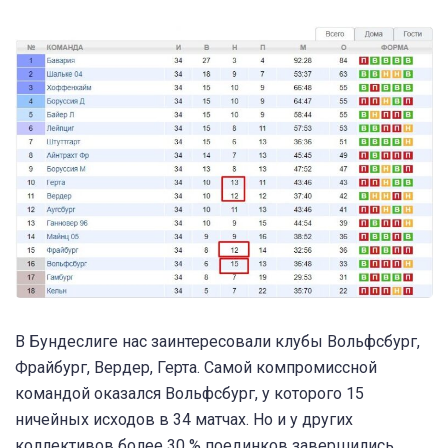
В Бундеслиге нас заинтересовали клубы Вольфсбург,
Фрайбург, Вердер, Герта. Самой компромиссной
командой оказался Вольфсбург, у которого 15
ничейных исходов в 34 матчах. Но и у других
коллективов более 30 % поединков завершились