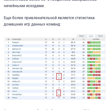
ничейными исходами.
Еще более привлекательной является статистика
домашних игр данных команд: