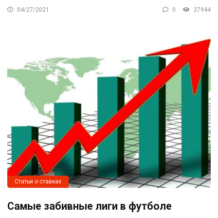
04/27/2021
0
27944
Статьи о ставках
Самые забивные лиги в футболе