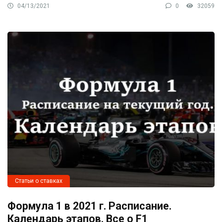
04/13/2021
0
32059
Статьи о ставках
Формула 1 в 2021 г. Расписание.
Календарь этапов. Все о F1