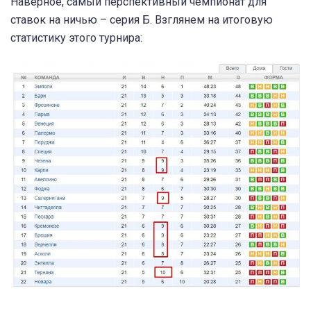
Наверное, самый перспективный чемпионат для
ставок на ничью – серия Б. Взглянем на итоговую
статистику этого турнира: