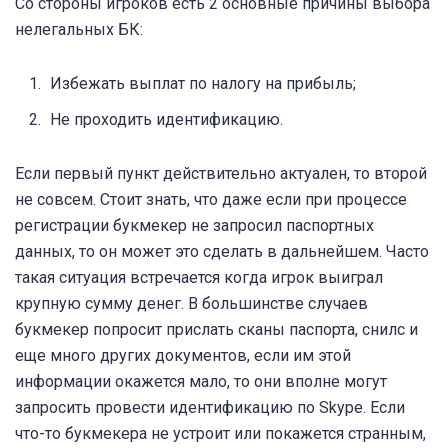
Со стороны игроков есть 2 основные причины выбора
нелегальных БК:
Избежать выплат по налогу на прибыль;
Не проходить идентификацию.
Если первый пункт действительно актуален, то второй
не совсем. Стоит знать, что даже если при процессе
регистрации букмекер не запросил паспортных
данных, то он может это сделать в дальнейшем. Часто
такая ситуация встречается когда игрок выиграл
крупную сумму денег. В большинстве случаев
букмекер попросит прислать сканы паспорта, снилс и
еще много других документов, если им этой
информации окажется мало, то они вполне могут
запросить провести идентификацию по Skype. Если
что-то букмекера не устроит или покажется странным,