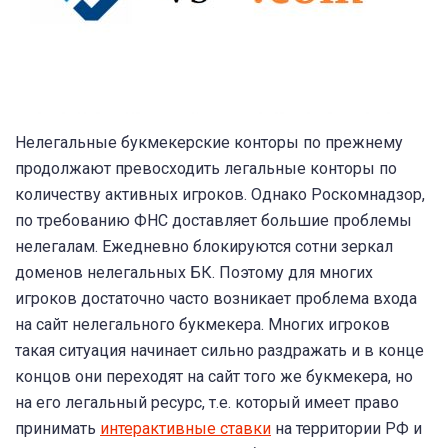
Нелегальные букмекерские конторы по прежнему
продолжают превосходить легальные конторы по
количеству активных игроков. Однако Роскомнадзор,
по требованию ФНС доставляет большие проблемы
нелегалам. Ежедневно блокируются сотни зеркал
доменов нелегальных БК. Поэтому для многих
игроков достаточно часто возникает проблема входа
на сайт нелегального букмекера. Многих игроков
такая ситуация начинает сильно раздражать и в конце
концов они переходят на сайт того же букмекера, но
на его легальный ресурс, т.е. который имеет право
принимать
интерактивные ставки
на территории РФ и