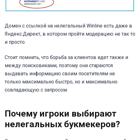
Домен с ссылкой на нелегальный Winline есть даже в
Яндекс.Директ, в котором пройти модерацию не так то
и просто.
Стоит помнить, что борьба за клиентов идет также и
между поисковиками, поэтому они стараются
выдавать информацию своим посетителям не
только максимально быстро, но и максимально
совпадающую с запросом.
Почему игроки выбирают
нелегальных букмекеров?