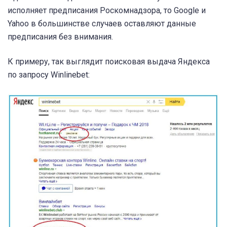
исполняет предписания Роскомнадзора, то Google и
Yahoo в большинстве случаев оставляют данные
предписания без внимания.
К примеру, так выглядит поисковая выдача Яндекса
по запросу Winlinebet: