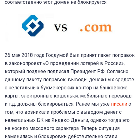
соответственно этот домен не блокируется.
26 мая 2018 года Госдумой был принят пакет поправок
в законопроект «О проведении лотерей в России»,
который позднее подписал Президент РФ. Согласно
данному пакету поправок, выводы денежных средств
с нелегальных букмекерских контор на банковские
карты, электронные кошельки, мобильные переводы
и т.д. должны блокироваться. Ранее мы уже
писали
о
том, что возникали проблемы с выводом денег с
нелегальных БК на Яндекс-Деньги, однако тогда это
не носило массового характера. Теперь ситуация
изменилась и блокировки действительно стали