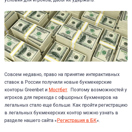
Совсем недавно, право на принятие интерактивных
ставок в России получили новые букмекерские
конторы Greenbet и
Мостбет
. Поэтому возможностей у
игроков для перехода с офшорных букмекеров на
легальных стало еще больше. Как пройти регистрацию
в легальных букмекерских контор можно узнать в
разделе нашего сайта «
Регистрация в БК
«.