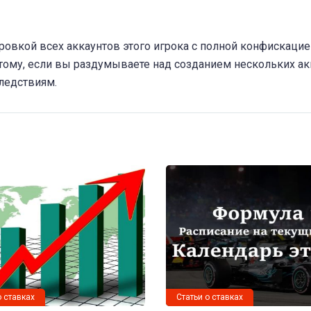
ровкой всех аккаунтов этого игрока с полной конфискацие
этому, если вы раздумываете над созданием нескольких а
следствиям.
о ставках
Статьи о ставках