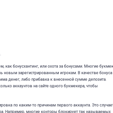
.
м, как бонусхантинг, или охота за бонусами. Многие букме
ь новым зарегистрированным игрокам. В качестве бонуса
сумма денег, либо прибавка к внесенной сумме депозита.
олько аккаунтов на сайте одного букмекера, чтобы
овка по каким-то причинам первого аккаунта. Это случает
ера. Например, многие конторы блокирует так называемых