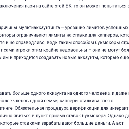
аключения пари на сайте этой БК, то он может попытаться 
 причины мультиаккаунтинга – урезание лимитов успешных
конторы ограничивают лимиты на ставки для капперов, ко
отя и не справедливо, ведь таким способом букмекеры ст
от сами игроки этим крайне недовольны – они не могут бо
 им и приходится создавать новые аккаунты, которые еще
вать больше одного аккаунта на одного человека, и даже 
более членов одной семьи, капперы сталкиваются с
тинге. Обязательная процедура верификации для интерак
лично явиться в пункт приема ставок букмекера. Однако 
 которые ставками зарабатывают большие деньги. А вот