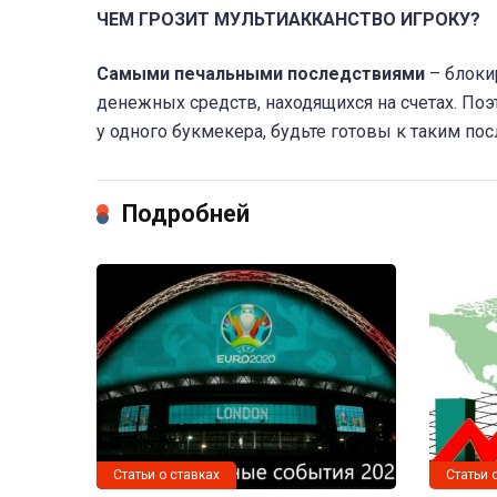
ЧЕМ ГРОЗИТ МУЛЬТИАККАНСТВО ИГРОКУ?
Самыми печальными последствиями
– блоки
денежных средств, находящихся на счетах. По
у одного букмекера, будьте готовы к таким по
Подробней
Статьи о ставках
Статьи 