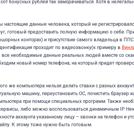
 сот бонусных рублей так заморачиваться. Хотя в нелегал
ы настоящие данные человека, который не регистрировалс
уг, готовый предоставить полную информацию о себе. Пр
фшорных конторах) и присутствие самого владельца в ППС
 идентификация проходит по видеозвонку(к примеру в
Винл
ить все необходимые данные реальных людей вместе со ск
обходим новый номер телефона, на который придет провер
ого же компьютера нельзя делать ставки с разных аккаунт
уальную машину, переустановить ОС, почистить браузер и
компьютера при помощи специальных программ. Также нео
и сервисы, либо можно воспользоваться динамичным IP. Н
ости аккаунта указанному лицу – звонки на телефон и ут
айпу. К этому тоже нужно быть готовым.