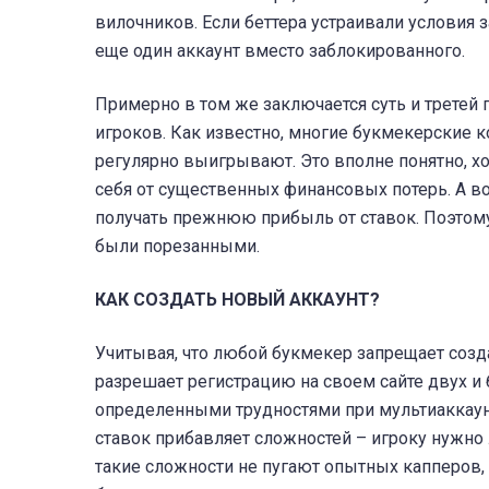
вилочников. Если беттера устраивали условия з
еще один аккаунт вместо заблокированного.
Примерно в том же заключается суть и третей
игроков. Как известно, многие букмекерские 
регулярно выигрывают. Это вполне понятно, х
себя от существенных финансовых потерь. А в
получать прежнюю прибыль от ставок. Поэтому
были порезанными.
КАК СОЗДАТЬ НОВЫЙ АККАУНТ?
Учитывая, что любой букмекер запрещает созда
разрешает регистрацию на своем сайте двух и 
определенными трудностями при мультиаккаун
ставок прибавляет сложностей – игроку нужно 
такие сложности не пугают опытных капперов,