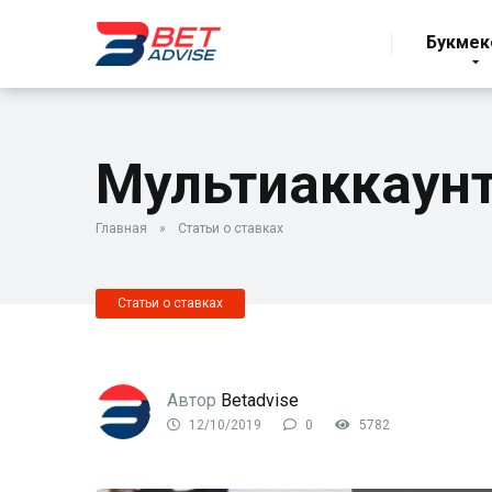
Букмек
Мультиаккаунт
Главная
»
Статьи о ставках
Статьи о ставках
Автор
Betadvise
12/10/2019
0
5782