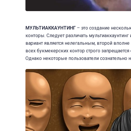
МУЛЬТИАККАУНТИНГ
– это создание несколь
конторы. Следует различать мультиаккаунтинг
вариант является нелегальным, второй вполн
всех букмекерских контор строго запрещается 
Однако некоторые пользователи сознательно на