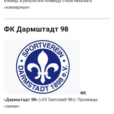
клевер, в результате команду стали называть
«клеверные».
ФК Дармштадт 98
ФК
«Дармштадт 98»
(«SV Darmstadt 98»). Прозвище:
«лилии».