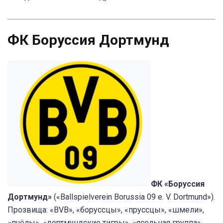
ФК Боруссия Дортмунд
ФК «Боруссия
Дортмунд»
(«Ballspielverein Borussia 09 e. V. Dortmund»).
Прозвища: «BVB», «боруссцы», «пруссцы», «шмели»,
«пчёлы», «дортмундские тигры», «ясельная группа».