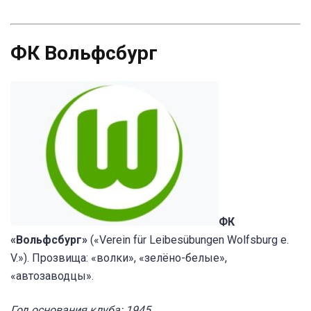
ФК Вольфсбург
ФК
«Вольфсбург»
(«Verein für Leibesübungen Wolfsburg e.
V.»). Прозвища: «волки», «зелёно-белые»,
«автозаводцы».
Год основания клуба: 1945