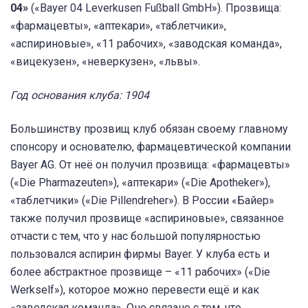
04»
(«Bayer 04 Leverkusen Fußball GmbH»). Прозвища:
«фармацевты», «аптекари», «таблетчики»,
«аспириновые», «11 рабочих», «заводская команда»,
«вицекузен», «неверкузен», «львы».
Год основания клуба: 1904
Большинству прозвищ клуб обязан своему главному
спонсору и основателю, фармацевтической компании
Bayer AG. От неё он получил прозвища: «фармацевты»
(«Die Pharmazeuten»), «аптекари» («Die Apotheker»),
«таблетчики» («Die Pillendreher»). В России «Байер»
также получил прозвище «аспириновые», связанное
отчасти с тем, что у нас большой популярностью
пользовался аспирин фирмы Bayer. У клуба есть и
более абстрактное прозвище – «11 рабочих» («Die
Werkself»), которое можно перевести ещё и как
«заводская команда». Оно связано с тем, что