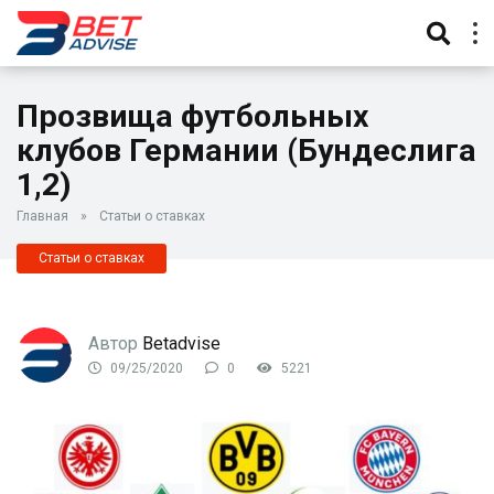
Прозвища футбольных
клубов Германии (Бундеслига
1,2)
Главная
»
Статьи о ставках
Статьи о ставках
Автор
Betadvise
09/25/2020
0
5221