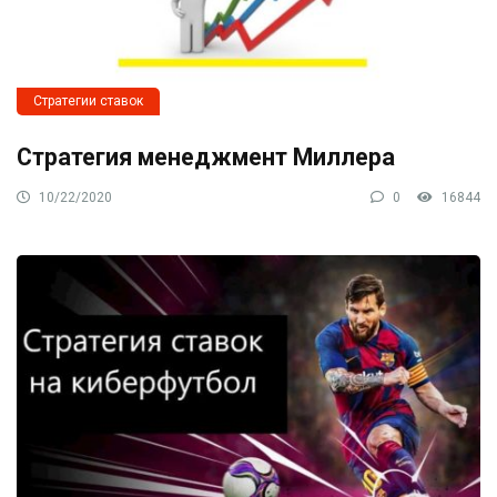
Стратегии ставок
Стратегия менеджмент Миллера
10/22/2020
0
16844