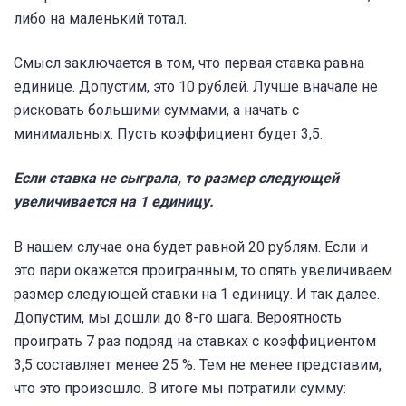
либо на маленький тотал.
Смысл заключается в том, что первая ставка равна
единице. Допустим, это 10 рублей. Лучше вначале не
рисковать большими суммами, а начать с
минимальных. Пусть коэффициент будет 3,5.
Если ставка не сыграла, то размер следующей
увеличивается на 1 единицу.
В нашем случае она будет равной 20 рублям. Если и
это пари окажется проигранным, то опять увеличиваем
размер следующей ставки на 1 единицу. И так далее.
Допустим, мы дошли до 8-го шага. Вероятность
проиграть 7 раз подряд на ставках с коэффициентом
3,5 составляет менее 25 %. Тем не менее представим,
что это произошло. В итоге мы потратили сумму: