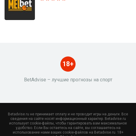
18+
BetAdvise – лучшие прогнозы на спорт
Betadvise.ru не принимает оплату и не проводит игры на деньги. Все
сведения на сайте носят информационный характер. Betadvise.ru
использует cookie-файлы, чтобы гарантировать вам максимальное
удобство. Если Вы остаетесь на сайте, вы соглашаетесь на
использование нами ваших cookie-файлов на Betadvise.ru. 18+