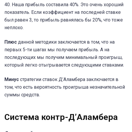
40. Наша прибыль составила 40%. Это очень хороший
показатель. Если коэффициент на последней ставке
был равен 3, то прибыль равнялась бы 20%, что тоже
неплохо.
Плюс
данной методики заключается в том, что на
первых 5-ти шагах мы получаем прибыль. А на
последующих мы получим минимальный проигрыш,
который легко отыгрывается следующими ставками.
Минус
стратегии ставок Д’Аламбера заключается в
том, что есть вероятность проигрыша незначительной
суммы средств.
Система контр-Д’Аламбера