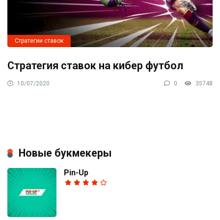
Стратегии ставок
Стратегия ставок на кибер футбол
10/07/2020
0
35748
Новые букмекеры
Pin-Up