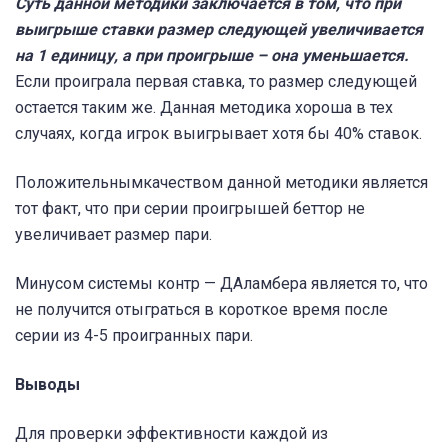
Суть данной методики заключается в том, что при
выигрыше ставки размер следующей увеличивается
на 1 единицу, а при проигрыше – она уменьшается.
Если проиграла первая ставка, то размер следующей
остается таким же. Данная методика хороша в тех
случаях, когда игрок выигрывает хотя бы 40% ставок.
Положительнымкачеством данной методики является
тот факт, что при серии проигрышей беттор не
увеличивает размер пари.
Минусом системы контр — ДАламбера является то, что
не получится отыграться в короткое время после
серии из 4-5 проигранных пари.
Выводы
Для проверки эффективности каждой из