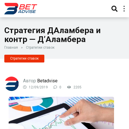
Стратегия ДАламбера и
контр — Д’Аламбера
Главная
»
Стратегии ставок
Стратегии ставок
Автор
Betadvise
12/09/2019
0
2205