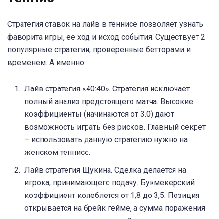
Стратегия ставок на лайв в теннисе позволяет узнать
фаворита игры, ее ход и исход события. Существует 2
популярные стратегии, проверенные бетторами и
временем. А именно:
Лайв стратегия «40:40». Стратегия исключает
полный анализ предстоящего матча. Высокие
коэффициенты (начинаются от 3.0) дают
возможность играть без рисков. Главный секрет
– использовать данную стратегию нужно на
женском теннисе.
Лайв стратегия Щукина. Сделка делается на
игрока, принимающего подачу. Букмекерский
коэффициент колеблется от 1,8 до 3,5. Позиция
открывается на брейк гейме, а сумма поражения