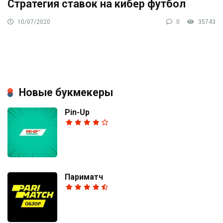
Стратегия ставок на кибер футбол
10/07/2020
0
35743
Новые букмекеры
Pin-Up
Париматч