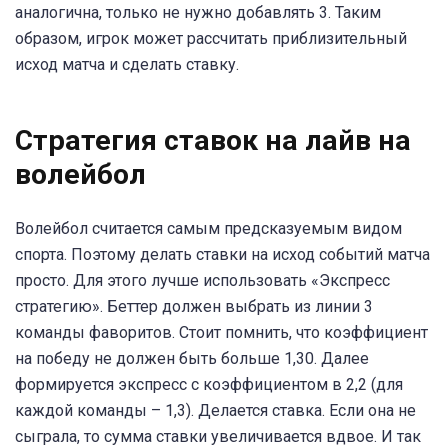
аналогична, только не нужно добавлять 3. Таким
образом, игрок может рассчитать приблизительный
исход матча и сделать ставку.
Стратегия ставок на лайв на
волейбол
Волейбол считается самым предсказуемым видом
спорта. Поэтому делать ставки на исход событий матча
просто. Для этого лучше использовать «Экспресс
стратегию». Беттер должен выбрать из линии 3
команды фаворитов. Стоит помнить, что коэффициент
на победу не должен быть больше 1,30. Далее
формируется экспресс с коэффициентом в 2,2 (для
каждой команды – 1,3). Делается ставка. Если она не
сыграла, то сумма ставки увеличивается вдвое. И так