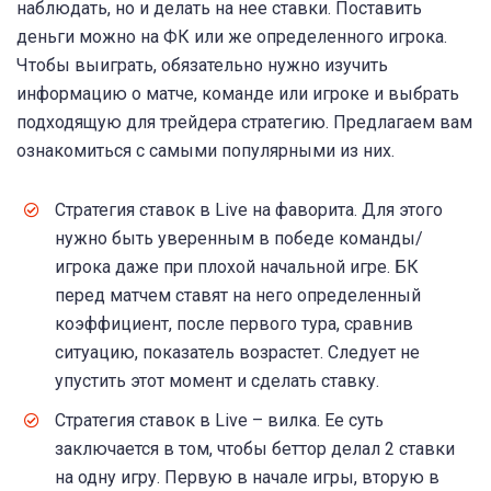
наблюдать, но и делать на нее ставки. Поставить
деньги можно на ФК или же определенного игрока.
Чтобы выиграть, обязательно нужно изучить
информацию о матче, команде или игроке и выбрать
подходящую для трейдера стратегию. Предлагаем вам
ознакомиться с самыми популярными из них.
Стратегия ставок в Live на фаворита. Для этого
нужно быть уверенным в победе команды/
игрока даже при плохой начальной игре. БК
перед матчем ставят на него определенный
коэффициент, после первого тура, сравнив
ситуацию, показатель возрастет. Следует не
упустить этот момент и сделать ставку.
Стратегия ставок в Live – вилка. Ее суть
заключается в том, чтобы беттор делал 2 ставки
на одну игру. Первую в начале игры, вторую в