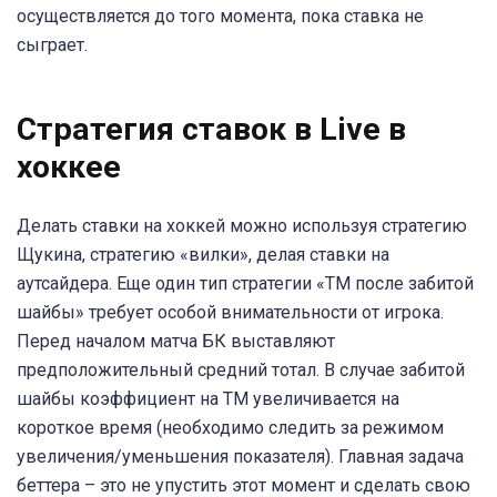
осуществляется до того момента, пока ставка не
сыграет.
Стратегия ставок в Live в
хоккее
Делать ставки на хоккей можно используя стратегию
Щукина, стратегию «вилки», делая ставки на
аутсайдера. Еще один тип стратегии «ТМ после забитой
шайбы» требует особой внимательности от игрока.
Перед началом матча БК выставляют
предположительный средний тотал. В случае забитой
шайбы коэффициент на ТМ увеличивается на
короткое время (необходимо следить за режимом
увеличения/уменьшения показателя). Главная задача
беттера – это не упустить этот момент и сделать свою