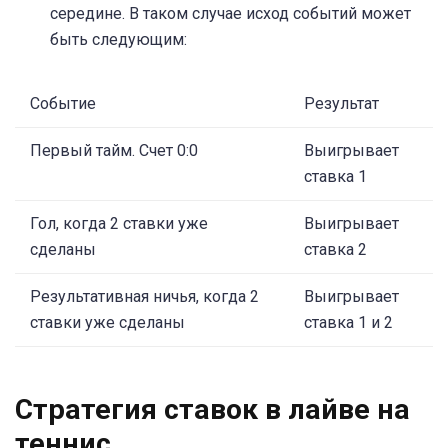
середине. В таком случае исход событий может
быть следующим:
Событие
Результат
Первый тайм. Счет 0:0
Выигрывает
ставка 1
Гол, когда 2 ставки уже
Выигрывает
сделаны
ставка 2
Результативная ничья, когда 2
Выигрывает
ставки уже сделаны
ставка 1 и 2
Стратегия ставок в лайве на
теннис