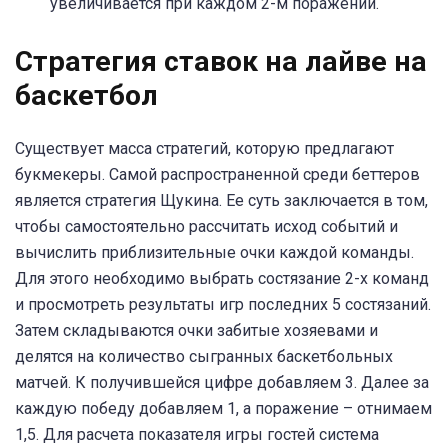
увеличивается при каждом 2-м поражении.
Стратегия ставок на лайве на
баскетбол
Существует масса стратегий, которую предлагают
букмекеры. Самой распространенной среди беттеров
является стратегия Щукина. Ее суть заключается в том,
чтобы самостоятельно рассчитать исход событий и
вычислить приблизительные очки каждой команды.
Для этого необходимо выбрать состязание 2-х команд
и просмотреть результаты игр последних 5 состязаний.
Затем складываются очки забитые хозяевами и
делятся на количество сыгранных баскетбольных
матчей. К получившейся цифре добавляем 3. Далее за
каждую победу добавляем 1, а поражение – отнимаем
1,5. Для расчета показателя игры гостей система