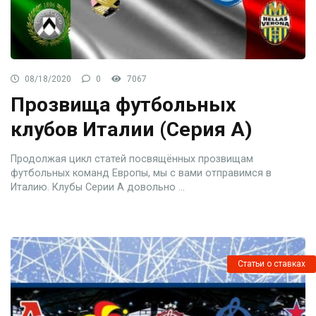
08/18/2020
0
7067
Прозвища футбольных
клубов Италии (Серия А)
Продолжая цикл статей посвящённых прозвищам
футбольных команд Европы, мы с вами отправимся в
Италию. Клубы Серии А довольно ...
Статьи о ставках