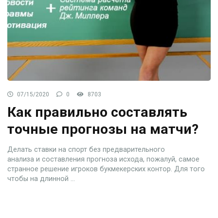
07/15/2020
0
8703
Как правильно составлять
точные прогнозы на матчи?
Делать ставки на спорт без предварительного
анализа и составления прогноза исхода, пожалуй, самое
странное решение игроков букмекерских контор. Для того
чтобы на длинной ...