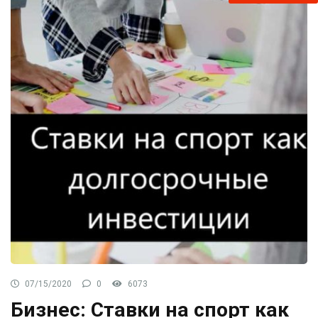
07/15/2020
0
6073
Бизнес: Ставки на спорт как