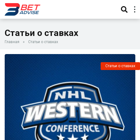
Статьи о ставках
Главная
»
Статьи о ставках
Статьи о ставках