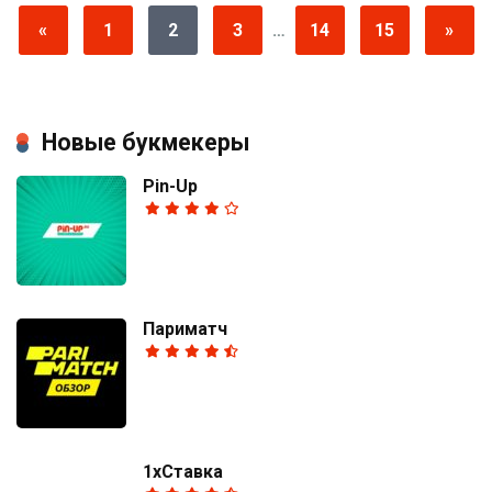
«
1
2
3
…
14
15
»
Новые букмекеры
Pin-Up
Париматч
1хСтавка