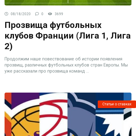
08/18/2020
0
3699
Прозвища футбольных
клубов Франции (Лига 1, Лига
2)
Продолжим наше повествование об истории появления
прозвищ, различных футбольных клубов стран Европы. Мы
уже рассказали про прозвища команд ...
Статьи о ставках