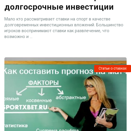
долгосрочные инвестиции
Мало кто рассматривает ставки на спорт в качестве
долговременных инвестиционных вложений. Большинство
игроков воспринимают ставки как развлечение, что
возможно и ...
Статьи о ставках